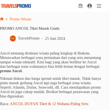
Skip
to
Shopping
content
cart
Promo Wisata
Home
PROMO ANCOL Tiket Masuk Gratis
TravelsPromo
25 Juni 2024
Ancol memang destinasi wisata paling lengkap di Ibukota.
Menawarkan berbagai zona permainan dari yang seru menantang
sampai wisata edukatif. Kini bagi yang akan berlibur ke Ancol
dan berbagai zona wahananya bisa lebih hemat dengan berbagai
promo Ancol
.
Nikmati diskon dan harga spesial untuk tiket masuk. Tidak hanya
pintu masuk gerbang Ancol tapi juga berbagai zona wisata.
Seperti: Atlantis, Dufan, Seaworld, dll. Cara mendapatkan promo
Ancol ini juga cukup mudah. Berikut berbagai penawaran yang
bisa digunakan.
Baca:
ANCOL DUFAN Tiket & 12 Wahana Paling Seru