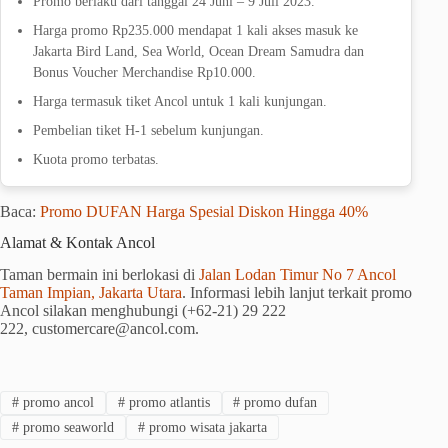
Promo berlaku dari tanggal 24 Juni – 9 Juli 2023.
Harga promo Rp235.000 mendapat 1 kali akses masuk ke
Jakarta Bird Land, Sea World, Ocean Dream Samudra dan
Bonus Voucher Merchandise Rp10.000.
Harga termasuk tiket Ancol untuk 1 kali kunjungan.
Pembelian tiket H-1 sebelum kunjungan.
Kuota promo terbatas.
Baca:
Promo DUFAN Harga Spesial Diskon Hingga 40%
Alamat & Kontak Ancol
Taman bermain ini berlokasi di
Jalan Lodan Timur No 7 Ancol
Taman Impian, Jakarta Utara
. Informasi lebih lanjut terkait promo
Ancol silakan menghubungi (+62-21) 29 222
222, customercare@ancol.com.
#
promo ancol
#
promo atlantis
#
promo dufan
#
promo seaworld
#
promo wisata jakarta