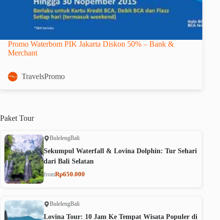
Promo Waterbom PIK Jakarta Diskon 50% – Bank &
Merchant
TravelsPromo
Paket
Tour
Buleleng
Bali
Sekumpul Waterfall & Lovina Dolphin: Tur Sehari
dari Bali Selatan
Rp650.000
from
Buleleng
Bali
Lovina Tour: 10 Jam Ke Tempat Wisata Populer di