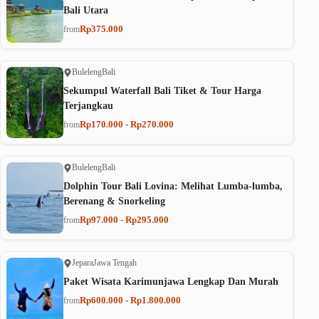
Bali Utara
Rp375.000
from
Buleleng
Bali
Sekumpul Waterfall Bali Tiket & Tour Harga
Terjangkau
Rp170.000 - Rp270.000
from
Buleleng
Bali
Dolphin Tour Bali Lovina: Melihat Lumba-lumba,
Berenang & Snorkeling
Rp97.000 - Rp295.000
from
Jepara
Jawa Tengah
Paket Wisata Karimunjawa Lengkap Dan Murah
Rp600.000 - Rp1.800.000
from