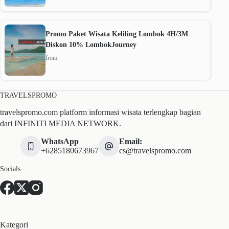
Promo Paket Wisata Keliling Lombok 4H/3M
Diskon 10% LombokJourney
from
TRAVELSPROMO
travelspromo.com platform informasi wisata terlengkap bagian
dari INFINITI MEDIA NETWORK.
WhatsApp
Email:
+6285180673967
cs@travelspromo.com
Socials
Kategori