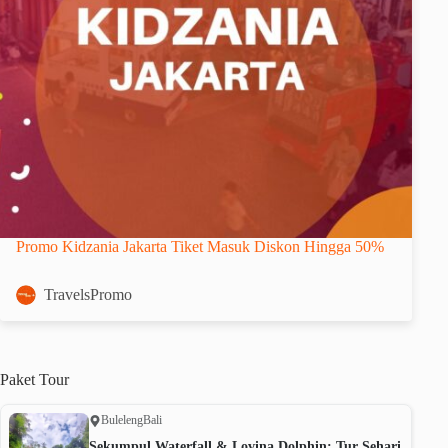
Promo Kidzania Jakarta Tiket Masuk Diskon Hingga 50%
TravelsPromo
Paket
Tour
Buleleng
Bali
Sekumpul Waterfall & Lovina Dolphin: Tur Sehari