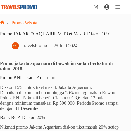
Skip
to
Shopping
content
cart
Promo Wisata
Home
Promo JAKARTA AQUARIUM Tiket Masuk Diskon 10%
TravelsPromo
25 Juni 2024
Promo jakarta aquarium di bawah ini sudah berkahir di
tahun 2018.
Promo BNI Jakarta Aquarium
Diskon 15% untuk tiket masuk Jakarta Aquarium.
Dapatkan diskon tambahan hingga 50% menggunakan Reward
Points BNI. Nikmati benefit Cicilan 0% 3,6, dan 12 bulan
dengna minimum transakasi Rp 500.000. Periode Promo sampai
dengan
31 Desember
.
Bank BCA Diskon 20%
Nikmati promo Jakarta Aquarium diskon tiket masuk 20% setiap