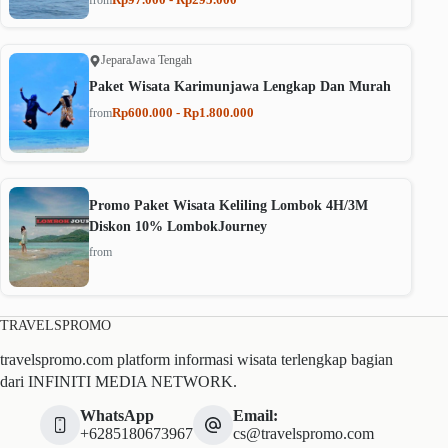
from
Jepara
Jawa Tengah
Paket Wisata Karimunjawa Lengkap Dan Murah
Rp600.000 - Rp1.800.000
from
Promo Paket Wisata Keliling Lombok 4H/3M
Diskon 10% LombokJourney
from
TRAVELSPROMO
travelspromo.com platform informasi wisata terlengkap bagian
dari INFINITI MEDIA NETWORK.
WhatsApp
Email:
+6285180673967
cs@travelspromo.com