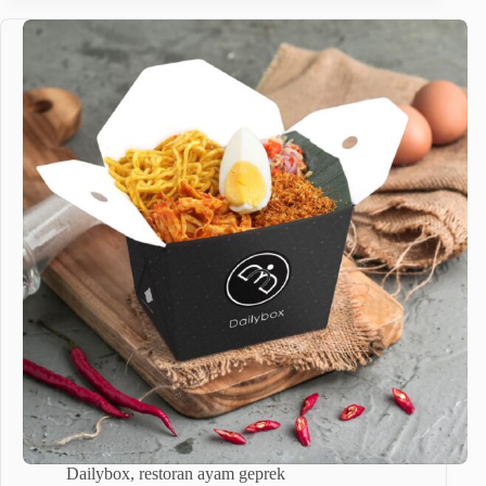
Dailybox
,
restoran ayam geprek