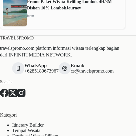
Promo Paket Wisata Keliling Lombok 4H/3M
Diskon 10% LombokJourney
from
TRAVELSPROMO
travelspromo.com platform informasi wisata terlengkap bagian
dari INFINITI MEDIA NETWORK.
WhatsApp
Email:
+6285180673967
cs@travelspromo.com
Socials
Kategori
Itinerary Builder
Tempat Wisata
Destinasi Wisata Pilihan