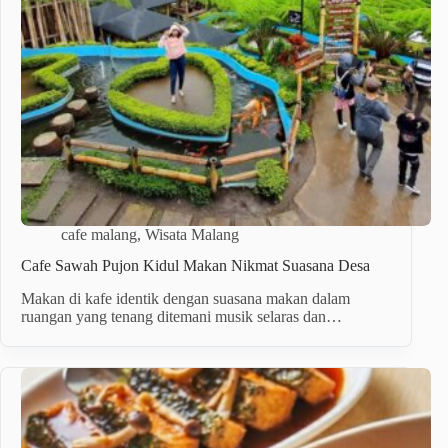
cafe malang
,
Wisata Malang
Cafe Sawah Pujon Kidul Makan Nikmat Suasana Desa
Makan di kafe identik dengan suasana makan dalam
ruangan yang tenang ditemani musik selaras dan…