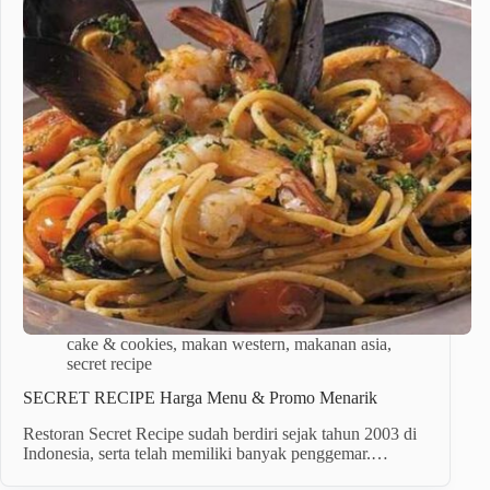
cake & cookies
,
makan western
,
makanan asia
,
secret recipe
SECRET RECIPE Harga Menu & Promo Menarik
Restoran Secret Recipe sudah berdiri sejak tahun 2003 di
Indonesia, serta telah memiliki banyak penggemar.…