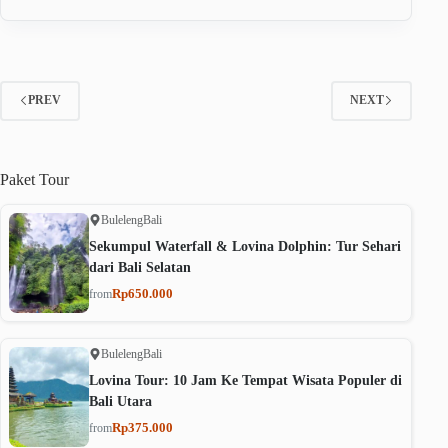
PREV
NEXT
Paket
Tour
Buleleng
Bali
Sekumpul Waterfall & Lovina Dolphin: Tur Sehari
dari Bali Selatan
Rp650.000
from
Buleleng
Bali
Lovina Tour: 10 Jam Ke Tempat Wisata Populer di
Bali Utara
Rp375.000
from