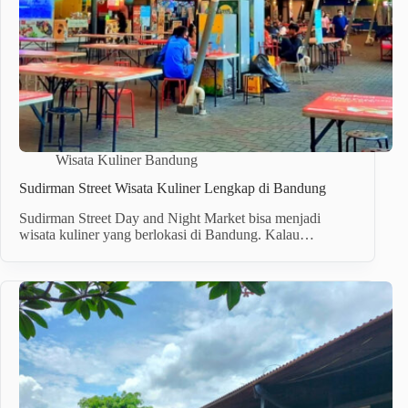
Wisata Kuliner Bandung
Sudirman Street Wisata Kuliner Lengkap di Bandung
Sudirman Street Day and Night Market bisa menjadi
wisata kuliner yang berlokasi di Bandung. Kalau…