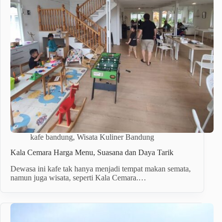
kafe bandung
,
Wisata Kuliner Bandung
Kala Cemara Harga Menu, Suasana dan Daya Tarik
Dewasa ini kafe tak hanya menjadi tempat makan semata,
namun juga wisata, seperti Kala Cemara.…