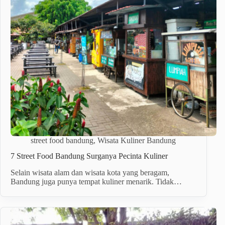
street food bandung
,
Wisata Kuliner Bandung
7 Street Food Bandung Surganya Pecinta Kuliner
Selain wisata alam dan wisata kota yang beragam,
Bandung juga punya tempat kuliner menarik. Tidak…