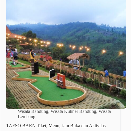
Wisata Bandung
,
Wisata Kuliner Bandung
,
Wisata
Lembang
TAFSO BARN Tiket, Menu, Jam Buka dan Aktivitas