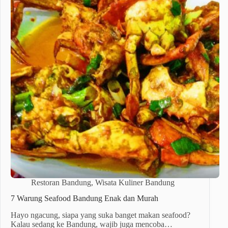
Restoran Bandung
,
Wisata Kuliner Bandung
7 Warung Seafood Bandung Enak dan Murah
Hayo ngacung, siapa yang suka banget makan seafood?
Kalau sedang ke Bandung, wajib juga mencoba…