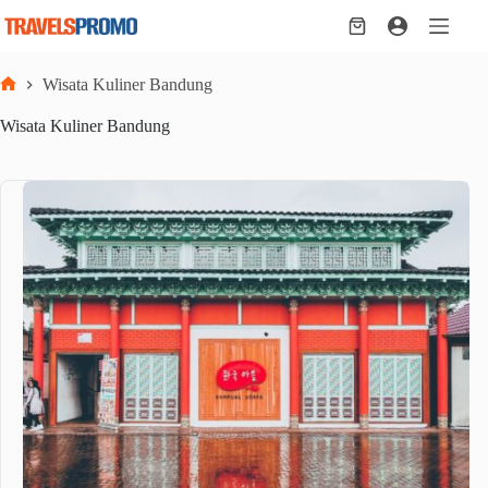
Skip
to
Shopping
content
cart
Wisata Kuliner Bandung
Home
Wisata Kuliner Bandung