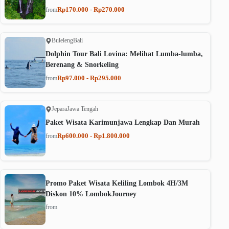
Rp170.000 - Rp270.000
from
Buleleng
Bali
Dolphin Tour Bali Lovina: Melihat Lumba-lumba,
Berenang & Snorkeling
Rp97.000 - Rp295.000
from
Jepara
Jawa Tengah
Paket Wisata Karimunjawa Lengkap Dan Murah
Rp600.000 - Rp1.800.000
from
Promo Paket Wisata Keliling Lombok 4H/3M
Diskon 10% LombokJourney
from