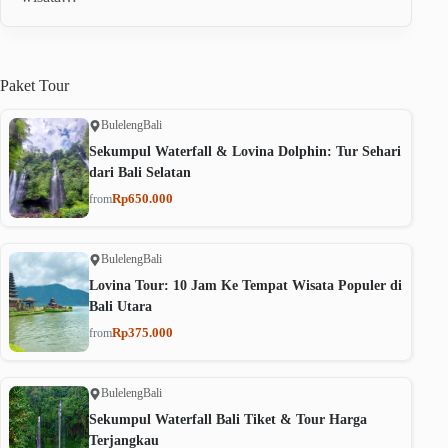
Paket
Tour
Buleleng
Bali
Sekumpul Waterfall & Lovina Dolphin: Tur Sehari
dari Bali Selatan
Rp650.000
from
Buleleng
Bali
Lovina Tour: 10 Jam Ke Tempat Wisata Populer di
Bali Utara
Rp375.000
from
Buleleng
Bali
Sekumpul Waterfall Bali Tiket & Tour Harga
Terjangkau