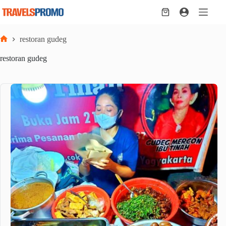
Skip
to
Shopping
content
cart
restoran gudeg
Home
restoran gudeg