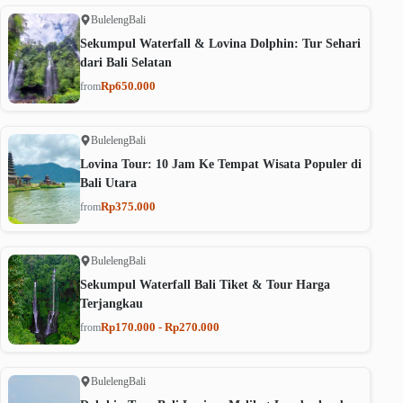
Buleleng
Bali
Sekumpul Waterfall & Lovina Dolphin: Tur Sehari
dari Bali Selatan
Rp650.000
from
Buleleng
Bali
Lovina Tour: 10 Jam Ke Tempat Wisata Populer di
Bali Utara
Rp375.000
from
Buleleng
Bali
Sekumpul Waterfall Bali Tiket & Tour Harga
Terjangkau
Rp170.000 - Rp270.000
from
Buleleng
Bali