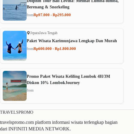
Dolphin Tour Bali Lovina: Melihat Lumba-lumba,
Berenang & Snorkeling
Rp97.000 - Rp295.000
from
Jepara
Jawa Tengah
Paket Wisata Karimunjawa Lengkap Dan Murah
Rp600.000 - Rp1.800.000
from
Promo Paket Wisata Keliling Lombok 4H/3M
Diskon 10% LombokJourney
from
TRAVELSPROMO
travelspromo.com platform informasi wisata terlengkap bagian
dari INFINITI MEDIA NETWORK.