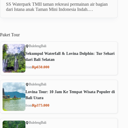
SS Waterpark TMII taman rekreasi permainan air bagian
dari Istana anak Taman Mini Indonesia Indah.…
Paket
Tour
Buleleng
Bali
Sekumpul Waterfall & Lovina Dolphin: Tur Sehari
dari Bali Selatan
Rp650.000
from
Buleleng
Bali
Lovina Tour: 10 Jam Ke Tempat Wisata Populer di
Bali Utara
Rp375.000
from
Buleleng
Bali