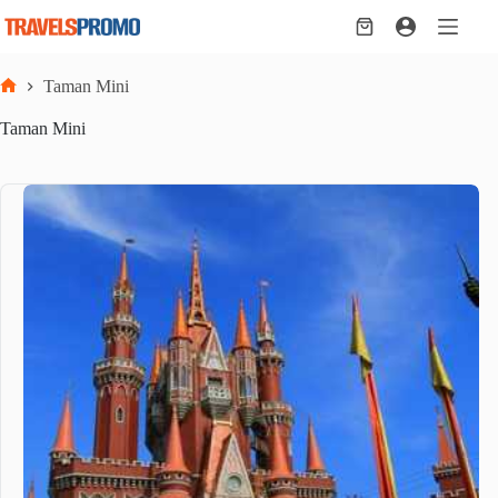
Skip
to
Shopping
content
cart
Taman Mini
Home
Taman Mini