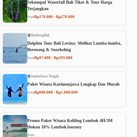
Sekumpul Waterfall Bali Tiket & Tour Harga
Terjangkau
Rp170.000 - Rp270.000
from
Buleleng
Bali
Dolphin Tour Bali Lovina: Melihat Lumba-lumba,
Berenang & Snorkeling
Rp97.000 - Rp295.000
from
Jepara
Jawa Tengah
Paket Wisata Karimunjawa Lengkap Dan Murah
Rp600.000 - Rp1.800.000
from
Promo Paket Wisata Keliling Lombok 4H/3M
Diskon 10% LombokJourney
from