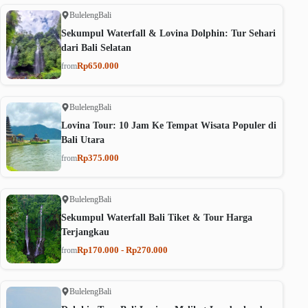
Buleleng
Bali
Sekumpul Waterfall & Lovina Dolphin: Tur Sehari
dari Bali Selatan
Rp650.000
from
Buleleng
Bali
Lovina Tour: 10 Jam Ke Tempat Wisata Populer di
Bali Utara
Rp375.000
from
Buleleng
Bali
Sekumpul Waterfall Bali Tiket & Tour Harga
Terjangkau
Rp170.000 - Rp270.000
from
Buleleng
Bali