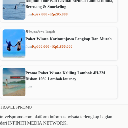
Dolphin Tour Bali Lovina: Melihat Lumba-lumba,
Berenang & Snorkeling
Rp97.000 - Rp295.000
from
Jepara
Jawa Tengah
Paket Wisata Karimunjawa Lengkap Dan Murah
Rp600.000 - Rp1.800.000
from
Promo Paket Wisata Keliling Lombok 4H/3M
Diskon 10% LombokJourney
from
TRAVELSPROMO
travelspromo.com platform informasi wisata terlengkap bagian
dari INFINITI MEDIA NETWORK.