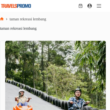
Skip
to
Shopping
content
cart
taman rekreasi lembang
Home
taman rekreasi lembang