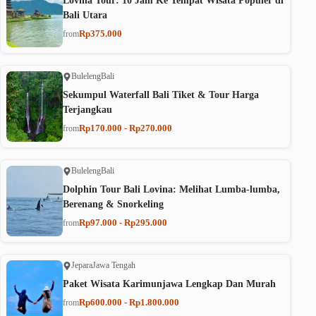
Lovina Tour: 10 Jam Ke Tempat Wisata Populer di
Bali Utara
Rp375.000
from
Buleleng
Bali
Sekumpul Waterfall Bali Tiket & Tour Harga
Terjangkau
Rp170.000 - Rp270.000
from
Buleleng
Bali
Dolphin Tour Bali Lovina: Melihat Lumba-lumba,
Berenang & Snorkeling
Rp97.000 - Rp295.000
from
Jepara
Jawa Tengah
Paket Wisata Karimunjawa Lengkap Dan Murah
Rp600.000 - Rp1.800.000
from