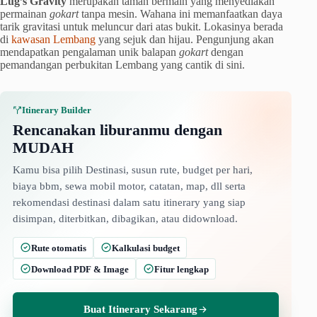
Lug’s Gravity
merupakan taman bermain yang menyediakan
permainan
gokart
tanpa mesin. Wahana ini memanfaatkan daya
tarik gravitasi untuk meluncur dari atas bukit. Lokasinya berada
di
kawasan Lembang
yang sejuk dan hijau. Pengunjung akan
mendapatkan pengalaman unik balapan
gokart
dengan
pemandangan perbukitan Lembang yang cantik di sini.
Itinerary Builder
Rencanakan liburanmu dengan
MUDAH
Kamu bisa pilih Destinasi, susun rute, budget per hari,
biaya bbm, sewa mobil motor, catatan, map, dll serta
rekomendasi destinasi dalam satu itinerary yang siap
disimpan, diterbitkan, dibagikan, atau didownload.
Rute otomatis
Kalkulasi budget
Download PDF & Image
Fitur lengkap
Buat Itinerary Sekarang