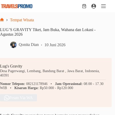
Skip
to
Shopping
content
cart
Tempat Wisata
Home
LUG’S GRAVITY Tiket, Jam Buka, Wahana dan Lokasi -
Agustus 2026
Qonita Dian
10 Juni 2026
Lug's Gravity
Desa Pagerwangi, Lembang, Bandung Barat , Jawa Barat, Indonesia,
40391
Nomor Telepon:
082121178946
Jam Operasional:
08.00 - 17.30
WIB
Kisaran Harga:
Rp50.000 - Rp120.000
Pesan Via WA