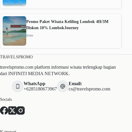
Promo Paket Wisata Keliling Lombok 4H/3M
Diskon 10% LombokJourney
from
TRAVELSPROMO
travelspromo.com platform informasi wisata terlengkap bagian
dari INFINITI MEDIA NETWORK.
WhatsApp
Email:
+6285180673967
cs@travelspromo.com
Socials
Kategori