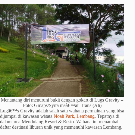
Menantang diri menuruni bukit dengan gokart di Lugs Gravity –
Foto: Gmaps/Syifa maâ€™ali Trans (Ali)
Lugâ€™s Gravity adalah salah satu wahana permainan yang bisa
dijumpai di kawasan wisata
Noah Park, Lembang
. Tepatnya di
dalam area Mendulang Resort & Resto. Wahana ini menambah
daftar destinasi liburan unik yang memenuhi kawasan Lembang.