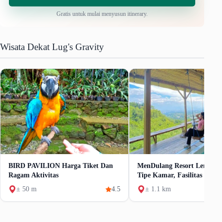
Gratis untuk mulai menyusun itinerary.
Wisata Dekat Lug's Gravity
BIRD PAVILION Harga Tiket Dan
MenDulang Resort Lembang
Ragam Aktivitas
Tipe Kamar, Fasilitas Dan 
± 50 m
4.5
± 1.1 km