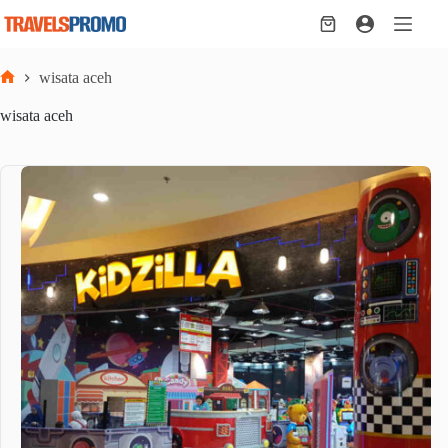
Skip
to
Shopping
content
cart
wisata aceh
Home
wisata aceh