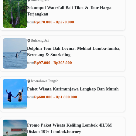
Sekumpul Waterfall Bali Tiket & Tour Harga
Terjangkau
Rp170.000 - Rp270.000
from
Buleleng
Bali
Dolphin Tour Bali Lovina: Melihat Lumba-lumba,
Berenang & Snorkeling
Rp97.000 - Rp295.000
from
Jepara
Jawa Tengah
Paket Wisata Karimunjawa Lengkap Dan Murah
Rp600.000 - Rp1.800.000
from
Promo Paket Wisata Keliling Lombok 4H/3M
Diskon 10% LombokJourney