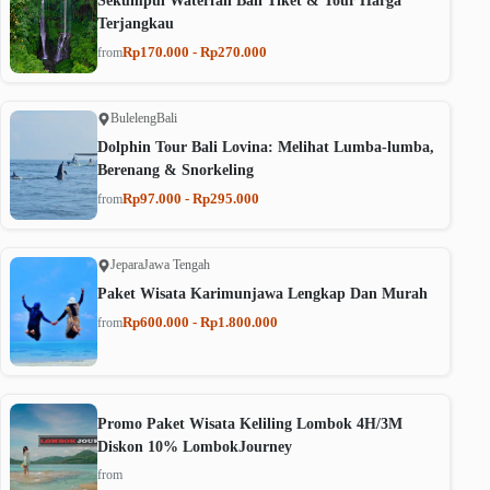
Sekumpul Waterfall Bali Tiket & Tour Harga
Terjangkau
Rp170.000 - Rp270.000
from
Buleleng
Bali
Dolphin Tour Bali Lovina: Melihat Lumba-lumba,
Berenang & Snorkeling
Rp97.000 - Rp295.000
from
Jepara
Jawa Tengah
Paket Wisata Karimunjawa Lengkap Dan Murah
Rp600.000 - Rp1.800.000
from
Promo Paket Wisata Keliling Lombok 4H/3M
Diskon 10% LombokJourney
from