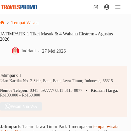
Skip
to
Shopping
content
cart
Tempat Wisata
Home
JATIMPARK 1 Tiket Masuk & 4 Wahana Ekstrem - Agustus
2026
Indriani
27 Mei 2026
Jatimpark 1
Jalan Kartika No. 2 Sisir, Batu, Batu, Jawa Timur, Indonesia, 65315
Nomor Telepon:
0341- 597777/ 0811-3115-0077
Kisaran Harga:
Rp100.000 - Rp160.000
Pesan Via WA
Jatimpark 1
ataru Jawa Timur Park 1 merupakan
tempat wisata