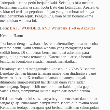
Jatimpark 1 tanpa perlu berjalan kaki. Sekaligus bisa melihat
bagaimana indahnya alam Kota Batu dari ketinggian. Apalagi di
sekitar rel terdapat pepohonan hijau yang membuat udaranya
kian bertambah sejuk. Pengunjung akan betah berlama-lama
memainkan wahana ini.
Baca:
BATU WONDERLAND Waterpark Tiket & Aktivitas
Keraton Hantu
Jika bosan dengan wahana ekstrem, alternatifnya bisa mencoba
keraton hantu. Yaitu sebuah wahana yang mengusung tema
sedikit horor. Di sini benar-benar membuat adrenalin para
pengunjung merasa tertantang. Karena dari luar saja bentuk
bangunan Keratonnya sudah tampak menakutkan.
Desainnya sendiri menggunakan konsep unik khas Nusantara.
Lengkap dengan hiasan tanaman rambat dan dindingnya yang
berwarna kusam. Kemudian halaman depannya banyak
ditumbuhi rumput-rumput liar dengan daun yang sudah
memanjang. Supaya lebih menarik ditambahkan pula gapura
Satanis yang mempunyai ukuran sayap dari hewan neraka.
Di dalam wahana ini suasananya begitu mencekam dan terlihat
sangat gelap. Nuansanya hampir mirip seperti di film-film horor.
Kemudian terdapat beragam spot berbau mistis dan sekumpulan