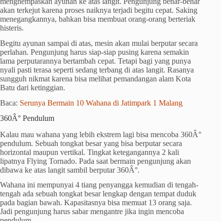
menghempaskan ayunan ke atas langit. Pengunjung benar-benar
akan terkejut karena proses naiknya terjadi begitu cepat. Saking
menegangkannya, bahkan bisa membuat orang-orang berteriak
histeris.
Begitu ayunan sampai di atas, mesin akan mulai berputar secara
perlahan. Pengunjung harus siap-siap pusing karena semakin
lama perputarannya bertambah cepat. Tetapi bagi yang punya
nyali pasti terasa seperti sedang terbang di atas langit. Rasanya
sungguh nikmat karena bisa melihat pemandangan alam Kota
Batu dari ketinggian.
Baca:
Serunya Bermain 10 Wahana di Jatimpark 1 Malang
360Â° Pendulum
Kalau mau wahana yang lebih ekstrem lagi bisa mencoba 360Â°
pendulum. Sebuah tongkat besar yang bisa berputar secara
horizontal maupun vertikal. Tingkat ketegangannya 2 kali
lipatnya Flying Tornado. Pada saat bermain pengunjung akan
dibawa ke atas langit sambil berputar 360Â°.
Wahana ini mempunyai 4 tiang penyangga kemudian di tengah-
tengah ada sebuah tongkat besar lengkap dengan tempat duduk
pada bagian bawah. Kapasitasnya bisa memuat 13 orang saja.
Jadi pengunjung harus sabar mengantre jika ingin mencoba
pendulum.