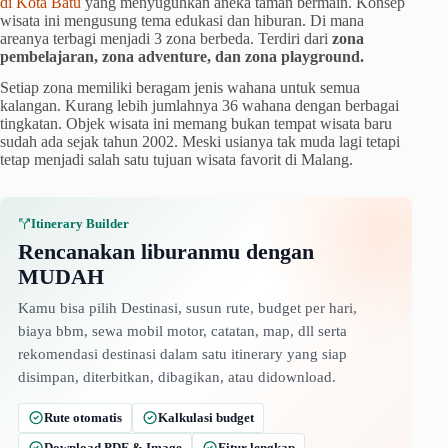
di Kota Batu
yang menyuguhkan aneka taman bermain. Konsep
wisata ini mengusung tema edukasi dan hiburan. Di mana
areanya terbagi menjadi 3 zona berbeda. Terdiri dari
zona
pembelajaran, zona adventure, dan zona playground.
Setiap zona memiliki beragam jenis wahana untuk semua
kalangan. Kurang lebih jumlahnya 36 wahana dengan berbagai
tingkatan. Objek wisata ini memang bukan tempat wisata baru
sudah ada sejak tahun 2002. Meski usianya tak muda lagi tetapi
tetap menjadi salah satu tujuan wisata favorit di Malang.
Itinerary Builder
Rencanakan liburanmu dengan
MUDAH
Kamu bisa pilih Destinasi, susun rute, budget per hari,
biaya bbm, sewa mobil motor, catatan, map, dll serta
rekomendasi destinasi dalam satu itinerary yang siap
disimpan, diterbitkan, dibagikan, atau didownload.
Rute otomatis
Kalkulasi budget
Download PDF & Image
Fitur lengkap