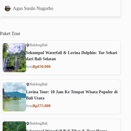
Agus Susilo Nugorho
Paket
Tour
Buleleng
Bali
Sekumpul Waterfall & Lovina Dolphin: Tur Sehari
dari Bali Selatan
Rp650.000
from
Buleleng
Bali
Lovina Tour: 10 Jam Ke Tempat Wisata Populer di
Bali Utara
Rp375.000
from
Buleleng
Bali