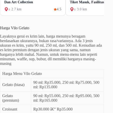
Dan Art Collection
Tiket Masuk, Fasilitas & A
Umum
± 2.7 km
4.5
± 3.0 km
Harga Vilo Gelato
Layaknya gerai es krim lain, harga menunya beragam
berdasarkan ukurannya, bukan rasa/variannya. Ada 3 jenis
ukuran es krim, yaitu 90 ml, 250 ml, dan 500 ml. Kemudian ada
es krim premium dengan jenis ukuran yang sama, namun
harganya lebih mahal. Namun, untuk menu-menu lain seperti
minuman, waffle, sup, bubur, dll memiliki harganya masing-
masing
Harga Menu Vilo Gelato
90 ml: Rp35.000, 250 ml: Rp75.000, 500
Gelato (biasa)
ml: Rp135.000
Gelato
90 ml: Rp55.000, 250 ml: Rp95.000, 500
(premium)
ml: Rp165.000
Croissant
Rp30.000 â€“ Rp35.000