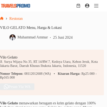
Skip
to
Shopping
content
cart
Restoran
Home
VILO GELATO Menu, Harga & Lokasi
Muhammad Ammar
25 Juni 2024
Vilo Gelato
Jl. Surya Wijaya No.35, RT.14/RW.7, Kedoya Utara, Kebon Jeruk, Kota
Jakarta Barat, Daerah Khusus Ibukota Jakarta, Indonesia, 11520
Nomor Telepon:
08112012608 (WA)
Kisaran Harga:
Rp25.000 -
Rp165.000
Pesan Via WA
Vilo Gelato
menawarkan beragam es krim gelato dengan 100%