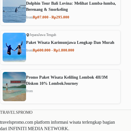
Dolphin Tour Bali Lovina: Melihat Lumba-lumba,
Berenang & Snorkeling
Rp97.000 - Rp295.000
from
Jepara
Jawa Tengah
Paket Wisata Karimunjawa Lengkap Dan Murah
Rp600.000 - Rp1.800.000
from
Promo Paket Wisata Keliling Lombok 4H/3M
Diskon 10% LombokJourney
from
TRAVELSPROMO
travelspromo.com platform informasi wisata terlengkap bagian
dari INFINITI MEDIA NETWORK.