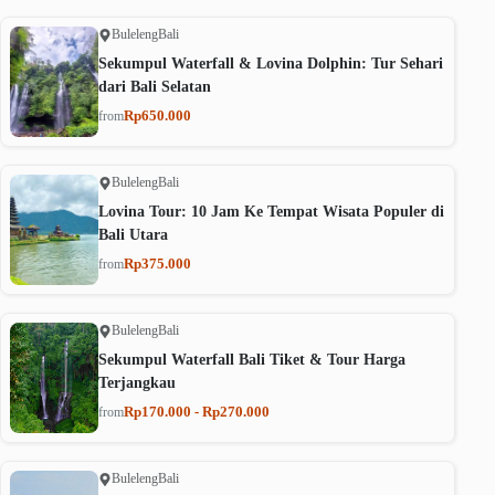
Buleleng
Bali
Sekumpul Waterfall & Lovina Dolphin: Tur Sehari
dari Bali Selatan
Rp650.000
from
Buleleng
Bali
Lovina Tour: 10 Jam Ke Tempat Wisata Populer di
Bali Utara
Rp375.000
from
Buleleng
Bali
Sekumpul Waterfall Bali Tiket & Tour Harga
Terjangkau
Rp170.000 - Rp270.000
from
Buleleng
Bali