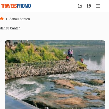
Skip
to
Shopping
content
cart
danau banten
Home
danau banten