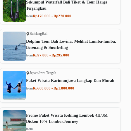
Sekumpul Waterfall Bali Tiket & Tour Harga
Terjangkau
Rp170.000 - Rp270.000
from
Buleleng
Bali
Dolphin Tour Bali Lovina: Melihat Lumba-lumba,
Berenang & Snorkeling
Rp97.000 - Rp295.000
from
Jepara
Jawa Tengah
Paket Wisata Karimunjawa Lengkap Dan Murah
Rp600.000 - Rp1.800.000
from
Promo Paket Wisata Keliling Lombok 4H/3M
Diskon 10% LombokJourney
from