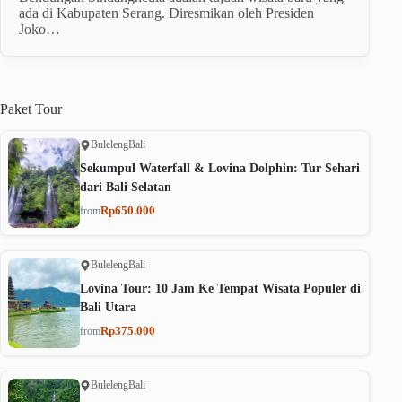
ada di Kabupaten Serang. Diresmikan oleh Presiden
Joko…
Paket
Tour
Buleleng
Bali
Sekumpul Waterfall & Lovina Dolphin: Tur Sehari
dari Bali Selatan
Rp650.000
from
Buleleng
Bali
Lovina Tour: 10 Jam Ke Tempat Wisata Populer di
Bali Utara
Rp375.000
from
Buleleng
Bali