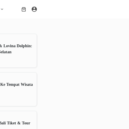
Shopping
cart
& Lovina Dolphin:
Selatan
 Ke Tempat Wisata
ali Tiket & Tour