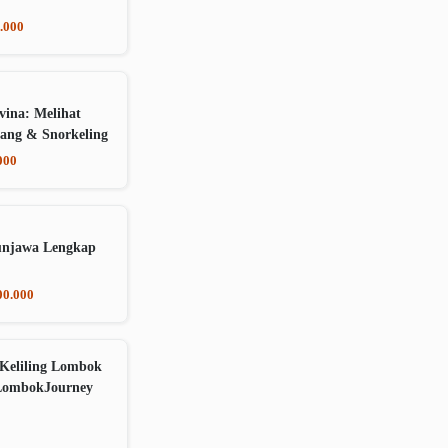
.000
vina: Melihat
ang & Snorkeling
000
unjawa Lengkap
00.000
Keliling Lombok
LombokJourney