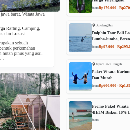
Harga Terjangkau
Rp170.000 - Rp270
from
 jawa barat
,
Wisata Jawa
Buleleng
Bali
ga Rafting, Camping,
Dolphin Tour Bali Lo
tas dan Lokasi
Lumba-lumba, Beren
upakan sebuah
Rp97.000 - Rp295.
from
rbentuk perkemahan
 hutan pinus yang asri.
p…
Jepara
Jawa Tengah
Paket Wisata Karim
Dan Murah
Rp600.000 - Rp1.8
from
Promo Paket Wisata 
4H/3M Diskon 10% 
from