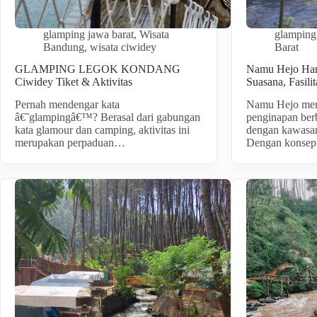
glamping jawa barat
,
Wisata
glamping
Bandung
,
wisata ciwidey
Barat
GLAMPING LEGOK KONDANG
Namu Hejo Har
Ciwidey Tiket & Aktivitas
Suasana, Fasili
Pernah mendengar kata
Namu Hejo mer
â€˜glampingâ€™? Berasal dari gabungan
penginapan be
kata glamour dan camping, aktivitas ini
dengan kawasan
merupakan perpaduan…
Dengan konse