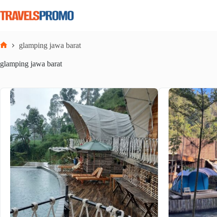
Skip
to
content
glamping jawa barat
Home
glamping jawa barat