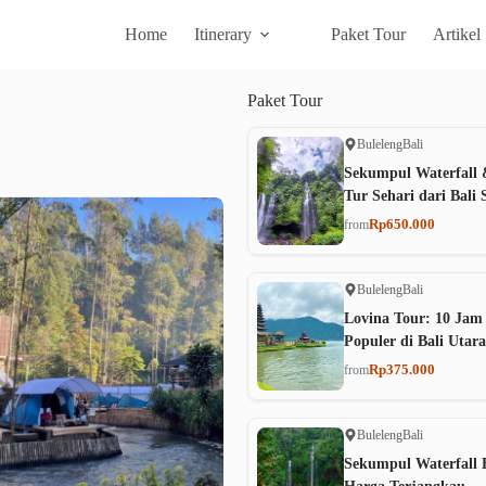
Home
Itinerary
Paket Tour
Artikel
Paket
Tour
Buleleng
Bali
Sekumpul Waterfall 
Tur Sehari dari Bali 
Rp650.000
from
Buleleng
Bali
Lovina Tour: 10 Jam
Populer di Bali Utara
Rp375.000
from
Buleleng
Bali
Sekumpul Waterfall B