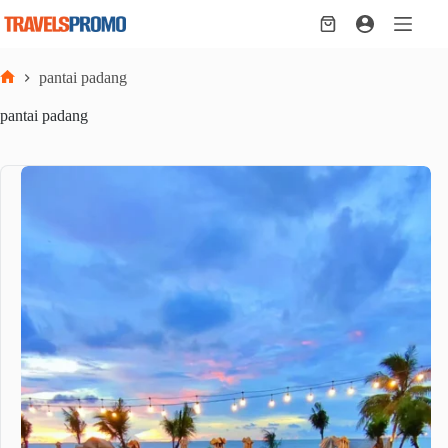
Skip
to
Shopping
content
cart
pantai padang
Home
pantai padang