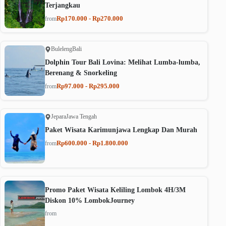
Terjangkau
Rp170.000 - Rp270.000
from
Buleleng
Bali
Dolphin Tour Bali Lovina: Melihat Lumba-lumba,
Berenang & Snorkeling
Rp97.000 - Rp295.000
from
Jepara
Jawa Tengah
Paket Wisata Karimunjawa Lengkap Dan Murah
Rp600.000 - Rp1.800.000
from
Promo Paket Wisata Keliling Lombok 4H/3M
Diskon 10% LombokJourney
from