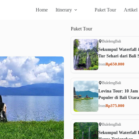
Home
Itinerary
Paket Tour
Artikel
Paket
Tour
Buleleng
Bali
Sekumpul Waterfall 
Tur Sehari dari Bali 
Rp650.000
from
Buleleng
Bali
Lovina Tour: 10 Jam
Populer di Bali Utara
Rp375.000
from
Buleleng
Bali
Sekumpul Waterfall B