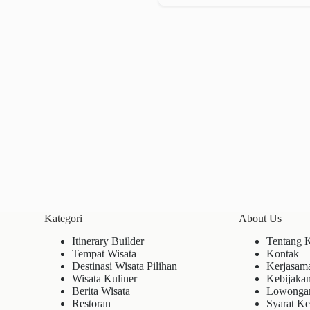
Kategori
About Us
Itinerary Builder
Tentang 
Tempat Wisata
Kontak
Destinasi Wisata Pilihan
Kerjasam
Wisata Kuliner
Kebijakan
Berita Wisata
Lowonga
Restoran
Syarat Ke