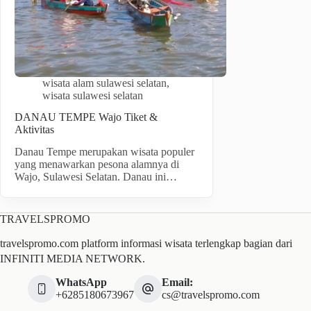
wisata alam sulawesi selatan
,
wisata sulawesi selatan
DANAU TEMPE Wajo Tiket &
Aktivitas
Danau Tempe merupakan wisata populer
yang menawarkan pesona alamnya di
Wajo, Sulawesi Selatan. Danau ini…
TRAVELSPROMO
travelspromo.com platform informasi wisata terlengkap bagian dari
INFINITI MEDIA NETWORK.
WhatsApp
Email:
+6285180673967
cs@travelspromo.com