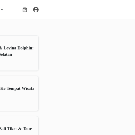
Shopping
cart
& Lovina Dolphin:
Selatan
 Ke Tempat Wisata
ali Tiket & Tour