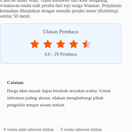
6 jam ke tanah Wajo. Tujuh kilometer dari kota Sengkang,
wisatawan mulai naik perahu dari tepi sunga Walanae. Perjalanan
kemudian dilanjutkan dengan menaiki perahu motor (
Katinting
)
sekitar 50 menit.
Ulasan Pembaca
4.6
-
29
Pembaca
Catatan:
Harga tiket masuk dapat berubah sewaktu-waktu. Untuk
informasi paling akurat, silakan menghubungi pihak
pengelola tempat wisata terkait.
#
wisata alam sulawesi selatan
#
wisata sulawesi selatan