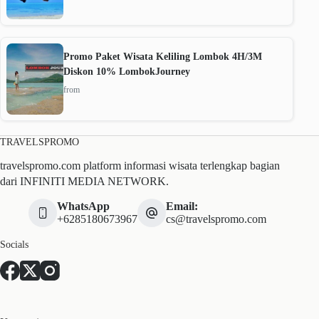
Promo Paket Wisata Keliling Lombok 4H/3M
Diskon 10% LombokJourney
from
TRAVELSPROMO
travelspromo.com platform informasi wisata terlengkap bagian
dari INFINITI MEDIA NETWORK.
WhatsApp
Email:
+6285180673967
cs@travelspromo.com
Socials