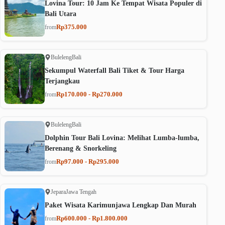
Lovina Tour: 10 Jam Ke Tempat Wisata Populer di
Bali Utara
Rp375.000
from
Buleleng
Bali
Sekumpul Waterfall Bali Tiket & Tour Harga
Terjangkau
Rp170.000 - Rp270.000
from
Buleleng
Bali
Dolphin Tour Bali Lovina: Melihat Lumba-lumba,
Berenang & Snorkeling
Rp97.000 - Rp295.000
from
Jepara
Jawa Tengah
Paket Wisata Karimunjawa Lengkap Dan Murah
Rp600.000 - Rp1.800.000
from