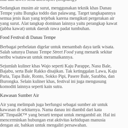
Sedangkan musim air surut, menggunakan teknik khas Danau
Tempe yaitu Bungka toddo dan palawang. Target tangkapannya
semua jenis ikan yang terjebak karena mengikuti pergerakan air
yang surut. Alat tangkap dominan lainnya yaitu perangkap kawat
(jabba kawat) untuk daerah rawa padat tumbuhan.
Food Festival di Danau Tempe
Berbagai perhelatan digelar untuk menambah daya tarik wisata.
Salah satunya Danau Tempe
Street Food
yang menarik sekitar
seribu wisatawan untuk meramaikannya.
Sejumlah kuliner khas Wajo seperti Kaju Parappe, Nasu Bale,
Bajabu, serta Bale Rakko disajikan. Tak ketinggalan Lawa, Kaju
Paria, Tapa Bale, Ronto, Sokko Pipi, Pasere Bale, Sarabba, dan
Burongka. Selain kuliner khas, festival ini juga mengusung
komoditi lainnya seperti kain sutra.
Kawasan Sumber Air
Air yang melimpah juga berfungsi sebagai sumber air untuk
kawasan di sekitarnya. Nama danau ini diambil dari kata
â€˜Timpaiâ€™ yang berarti tempat untuk mengambil air. Hal ini
mencerminkan hubungan erat aktivitas kehidupan manusia
dengan air, bahkan untuk mengaliri persawahan.