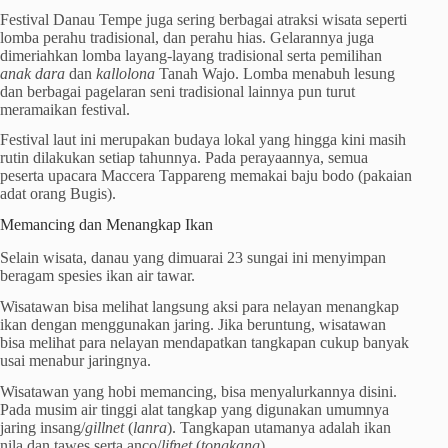
Festival Danau Tempe juga sering berbagai atraksi wisata seperti
lomba perahu tradisional, dan perahu hias. Gelarannya juga
dimeriahkan lomba layang-layang tradisional serta pemilihan
anak dara
dan
kallolona
Tanah Wajo. Lomba menabuh lesung
dan berbagai pagelaran seni tradisional lainnya pun turut
meramaikan festival.
Festival laut ini merupakan budaya lokal yang hingga kini masih
rutin dilakukan setiap tahunnya. Pada perayaannya, semua
peserta upacara Maccera Tappareng memakai baju bodo (pakaian
adat orang Bugis).
Memancing dan Menangkap Ikan
Selain wisata, danau yang dimuarai 23 sungai ini menyimpan
beragam spesies ikan air tawar.
Wisatawan bisa melihat langsung aksi para nelayan menangkap
ikan dengan menggunakan jaring. Jika beruntung, wisatawan
bisa melihat para nelayan mendapatkan tangkapan cukup banyak
usai menabur jaringnya.
Wisatawan yang hobi memancing, bisa menyalurkannya disini.
Pada musim air tinggi alat tangkap yang digunakan umumnya
jaring insang/
gillnet
(
lanra
). Tangkapan utamanya adalah ikan
nila dan tawes serta anco/
lifnet
(
tongkang
).