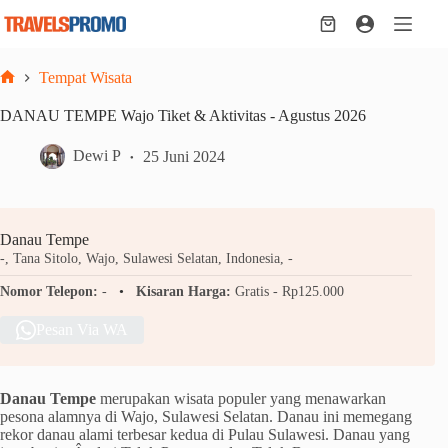
Skip
to
Shopping
content
cart
Tempat Wisata
Home
DANAU TEMPE Wajo Tiket & Aktivitas - Agustus 2026
Dewi P
25 Juni 2024
Danau Tempe
-, Tana Sitolo, Wajo, Sulawesi Selatan, Indonesia, -
Nomor Telepon:
-
Kisaran Harga:
Gratis - Rp125.000
Pesan Via WA
Danau Tempe
merupakan wisata populer yang menawarkan
pesona alamnya di Wajo, Sulawesi Selatan. Danau ini memegang
rekor danau alami terbesar kedua di Pulau Sulawesi. Danau yang