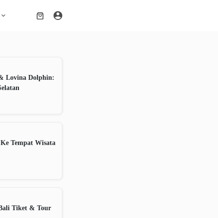
Shopping
cart
& Lovina Dolphin:
Selatan
 Ke Tempat Wisata
ali Tiket & Tour