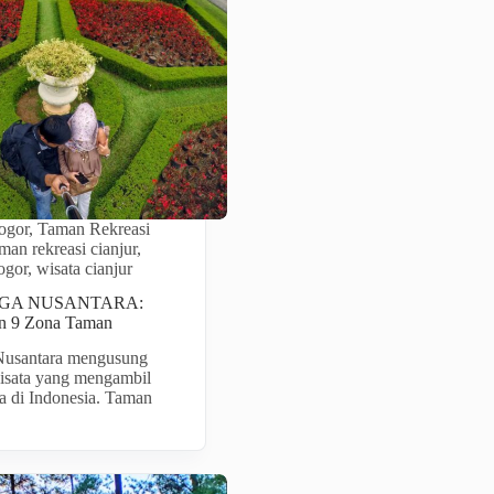
ogor
,
Taman Rekreasi
man rekreasi cianjur
,
ogor
,
wisata cianjur
GA NUSANTARA:
an 9 Zona Taman
usantara mengusung
isata yang mengambil
a di Indonesia. Taman