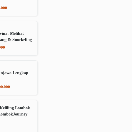
.000
vina: Melihat
ang & Snorkeling
000
unjawa Lengkap
00.000
Keliling Lombok
LombokJourney