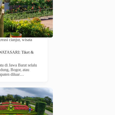
reasi cianjur
,
wisata
TASARI: Tiket &
ata di Jawa Barat selalu
ndung, Bogor, atau
paten diluar…