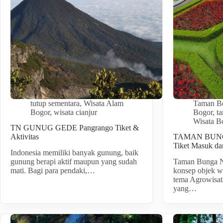
tutup sementara
,
Wisata Alam
Taman B
Bogor
,
wisata cianjur
Bogor
,
ta
Wisata B
TN GUNUG GEDE Pangrango Tiket &
Aktivitas
TAMAN BUN
Tiket Masuk d
Indonesia memiliki banyak gunung, baik
gunung berapi aktif maupun yang sudah
Taman Bunga N
mati. Bagi para pendaki,…
konsep objek w
tema Agrowisat
yang…