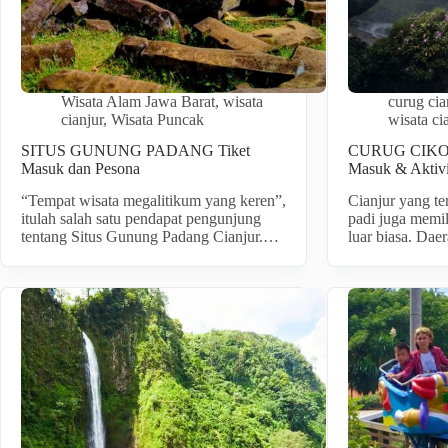
Wisata Alam Jawa Barat
,
wisata
curug cia
cianjur
,
Wisata Puncak
wisata ci
SITUS GUNUNG PADANG Tiket
CURUG CIKON
Masuk dan Pesona
Masuk & Aktivi
“Tempat wisata megalitikum yang keren”,
Cianjur yang t
itulah salah satu pendapat pengunjung
padi juga memi
tentang Situs Gunung Padang Cianjur.…
luar biasa. Dae