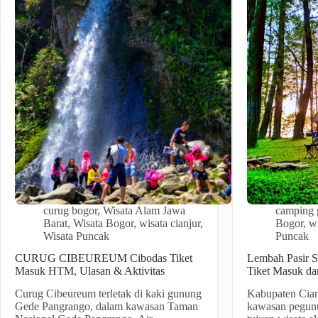
curug bogor
,
Wisata Alam Jawa
camping 
Barat
,
Wisata Bogor
,
wisata cianjur
,
Bogor
,
wi
Wisata Puncak
Puncak
CURUG CIBEUREUM Cibodas Tiket
Lembah Pasir 
Masuk HTM, Ulasan & Aktivitas
Tiket Masuk da
Curug Cibeureum terletak di kaki gunung
Kabupaten Cian
Gede Pangrango, dalam kawasan Taman
kawasan pegun