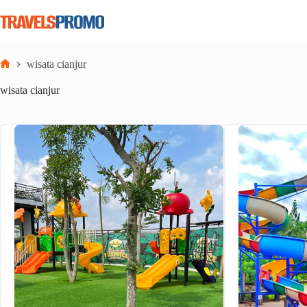
Skip
to
content
wisata cianjur
Home
wisata cianjur