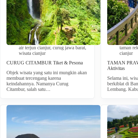
air terjun cianjur
,
curug jawa barat
,
taman rek
wisata cianjur
cianjur
CURUG CITAMBUR Tiket & Pesona
TAMAN PRAWA
Aktivitas
Objek wisata yang satu ini mungkin akan
membuat tercengang karena
Selama ini, wis
keindahannya. Namanya Curug
berkiblat di Ba
Citambur, salah satu…
Lembang. Kabu