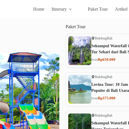
Home
Itinerary
Paket Tour
Artikel
Paket
Tour
Buleleng
Bali
Sekumpul Waterfall 
Tur Sehari dari Bali 
Rp650.000
from
Buleleng
Bali
Lovina Tour: 10 Jam
Populer di Bali Utara
Rp375.000
from
Buleleng
Bali
Sekumpul Waterfall B