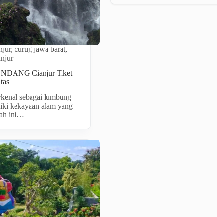
njur
,
curug jawa barat
,
anjur
DANG Cianjur Tiket
tas
erkenal sebagai lumbung
liki kekayaan alam yang
rah ini…