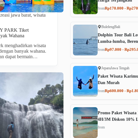
Harga Terjangkau
Rp170.000 - Rp270
from
reasi jawa barat
,
wisata
Buleleng
Bali
Y PARK Tiket
Dolphin Tour Bali Lo
nyak Wahana
Lumba-lumba, Beren
ark menghadirkan wisata
Rp97.000 - Rp295.
from
 dengan banyak wahana.
wan dapat bermain…
Jepara
Jawa Tengah
Paket Wisata Karim
Dan Murah
Rp600.000 - Rp1.8
from
Promo Paket Wisata 
4H/3M Diskon 10% 
from