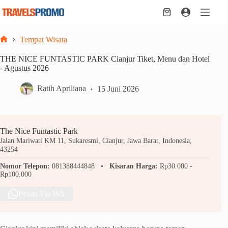
Skip
to
Shopping
content
cart
Tempat Wisata
Home
THE NICE FUNTASTIC PARK Cianjur Tiket, Menu dan Hotel
- Agustus 2026
Ratih Apriliana
15 Juni 2026
The Nice Funtastic Park
Jalan Mariwati KM 11, Sukaresmi, Cianjur, Jawa Barat, Indonesia,
43254
Nomor Telepon:
081388444848
Kisaran Harga:
Rp30.000 -
Rp100.000
Pesan Via WA