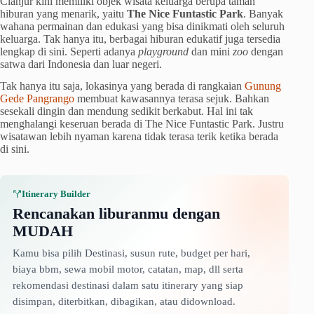
Cianjur kini memiliki objek wisata keluarga berupa taman
hiburan yang menarik, yaitu
The Nice Funtastic Park
. Banyak
wahana permainan dan edukasi yang bisa dinikmati oleh seluruh
keluarga. Tak hanya itu, berbagai hiburan edukatif juga tersedia
lengkap di sini. Seperti adanya
playground
dan mini
zoo
dengan
satwa dari Indonesia dan luar negeri.
Tak hanya itu saja, lokasinya yang berada di rangkaian
Gunung
Gede Pangrango
membuat kawasannya terasa sejuk. Bahkan
sesekali dingin dan mendung sedikit berkabut. Hal ini tak
menghalangi keseruan berada di The Nice Funtastic Park. Justru
wisatawan lebih nyaman karena tidak terasa terik ketika berada
di sini.
Itinerary Builder
Rencanakan liburanmu dengan
MUDAH
Kamu bisa pilih Destinasi, susun rute, budget per hari,
biaya bbm, sewa mobil motor, catatan, map, dll serta
rekomendasi destinasi dalam satu itinerary yang siap
disimpan, diterbitkan, dibagikan, atau didownload.