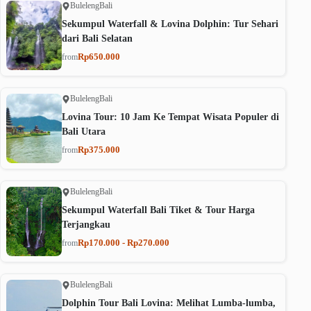
Buleleng
Bali
Sekumpul Waterfall & Lovina Dolphin: Tur Sehari
dari Bali Selatan
Rp650.000
from
Buleleng
Bali
Lovina Tour: 10 Jam Ke Tempat Wisata Populer di
Bali Utara
Rp375.000
from
Buleleng
Bali
Sekumpul Waterfall Bali Tiket & Tour Harga
Terjangkau
Rp170.000 - Rp270.000
from
Buleleng
Bali
Dolphin Tour Bali Lovina: Melihat Lumba-lumba,