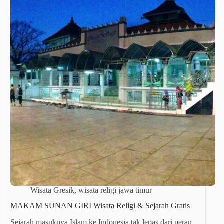
Wisata Gresik
,
wisata religi jawa timur
MAKAM SUNAN GIRI Wisata Religi & Sejarah Gratis
Sejarah masuknya Islam ke Indonesia tak lepas dari peran