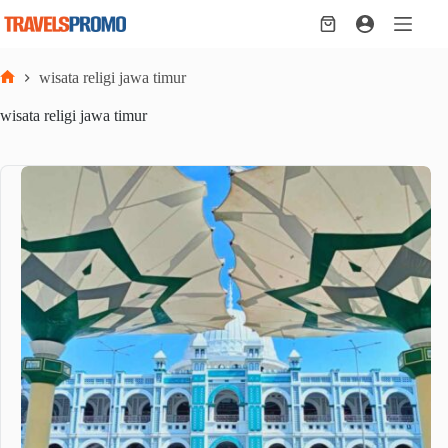
Skip
to
Shopping
content
cart
wisata religi jawa timur
Home
wisata religi jawa timur