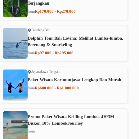
Terjangkau
Rp170.000 - Rp270.000
from
Buleleng
Bali
Dolphin Tour Bali Lovina: Melihat Lumba-lumba,
Berenang & Snorkeling
Rp97.000 - Rp295.000
from
Jepara
Jawa Tengah
Paket Wisata Karimunjawa Lengkap Dan Murah
Rp600.000 - Rp1.800.000
from
Promo Paket Wisata Keliling Lombok 4H/3M
Diskon 10% LombokJourney
from