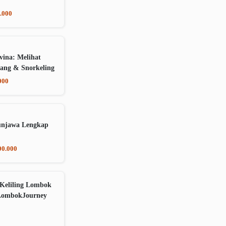
.000
vina: Melihat
ang & Snorkeling
000
unjawa Lengkap
00.000
Keliling Lombok
LombokJourney