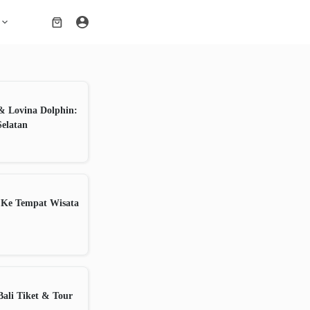
Shopping
cart
& Lovina Dolphin:
Selatan
 Ke Tempat Wisata
ali Tiket & Tour