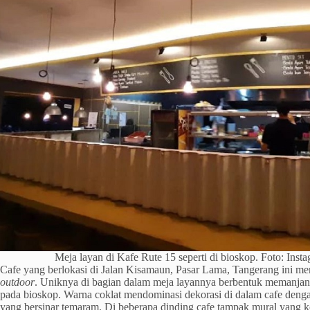
Meja layan di Kafe Rute 15 seperti di bioskop. Foto: Inst
Cafe yang berlokasi di Jalan Kisamaun, Pasar Lama, Tangerang ini me
outdoor
. Uniknya di bagian dalam meja layannya berbentuk memanjan
pada bioskop. Warna coklat mendominasi dekorasi di dalam cafe deng
yang bersinar temaram. Di beberapa dinding cafe tampak mural yang 