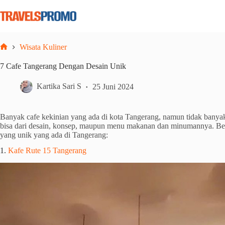
Skip
to
content
Wisata Kuliner
Home
7 Cafe Tangerang Dengan Desain Unik
Kartika Sari S
25 Juni 2024
Banyak cafe kekinian yang ada di kota Tangerang, namun tidak banya
bisa dari desain, konsep, maupun menu makanan dan minumannya. Ber
yang unik yang ada di Tangerang:
1.
Kafe Rute 15 Tangerang