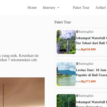
Home
Itinerary
Paket Tour
Artikel
Paket
Tour
Buleleng
Bali
Sekumpul Waterfall 
Tur Sehari dari Bali 
Rp650.000
from
k yang unik. Keunikan ini
ikut 7 rekomendasi cafe
Buleleng
Bali
Lovina Tour: 10 Jam
Populer di Bali Utara
Rp375.000
from
Buleleng
Bali
Sekumpul Waterfall B