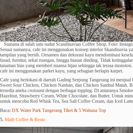
Suasana di salah satu sudut Scandinavian Coffee Shop. Foto: Insta
Sesuai namanya, cafe ini menggunakan konsep interior Skandinavia y
tampilan yang bersih. Ornamen dan dekorasi kayu mendominasi keselu
fasad, furnitur, sekat ruangan, hingga hiasan dinding. Tidak ketinggalan
tanaman hias yang memberi nuansa hijau sehingga tak terasa monoton. 
cafe ini menggunakan parket kayu, yang sebagian berlapis karpet.
Cafe yang berlokasi di daerah Gading Serpong Tangerang ini menjual
Sweet Sour Chicken, Chicken Nanban, dan Chicken Sambal Matah. B
tersedia aneka
croissant
dengan berbagai topping. Di antaranya Smok
Hazelnut, Strawberry Cream, White Chocolate, dan Butter. Untuk mi
untuk mencoba Red Whisk Tea, Sea Salt Coffee Cream, dan Iced Latte
Baca:
DX Water Park Tangerang Tiket & 5 Wahana Top
5.
Math Coffee & Resto