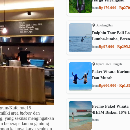
Harga Terjangkau
Rp170.000 - Rp270
from
Buleleng
Bali
Dolphin Tour Bali Lo
Lumba-lumba, Beren
Rp97.000 - Rp295.
from
Jepara
Jawa Tengah
Paket Wisata Karim
Dan Murah
Rp600.000 - Rp1.8
from
Promo Paket Wisata 
agram/Kafe.rute15
4H/3M Diskon 10% 
miliki area
indoor
dan
g, yang sekilas mengingatkan
from
an beberapa lampu gantung
konon katanya karya seniman