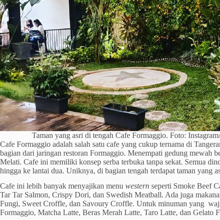
Taman yang asri di tengah Cafe Formaggio. Foto: Instagram
Cafe Formaggio adalah salah satu cafe yang cukup ternama di Tanger
bagian dari jaringan restoran Formaggio. Menempati gedung mewah be
Melati. Cafe ini memiliki konsep serba terbuka tanpa sekat. Semua d
hingga ke lantai dua. Uniknya, di bagian tengah terdapat taman yang a
Cafe ini lebih banyak menyajikan menu
western
seperti Smoke Beef C
Tar Tar Salmon, Crispy Dori, dan Swedish Meatball. Ada juga makana
Fungi, Sweet Croffle, dan Savoury Croffle. Untuk minuman yang waji
Formaggio, Matcha Latte, Beras Merah Latte, Taro Latte, dan Gelato 