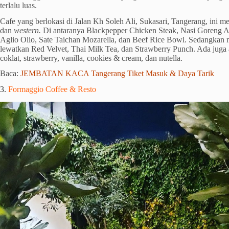
terlalu luas.
Cafe yang berlokasi di Jalan Kh Soleh Ali, Sukasari, Tangerang, ini m
dan
western.
Di antaranya Blackpepper Chicken Steak, Nasi Goreng A
Aglio Olio, Sate Taichan Mozarella, dan Beef Rice Bowl. Sedangkan
lewatkan Red Velvet, Thai Milk Tea, dan Strawberry Punch. Ada juga
coklat, strawberry, vanilla, cookies & cream, dan nutella.
Baca:
JEMBATAN KACA Tangerang Tiket Masuk & Daya Tarik
3.
Formaggio Coffee & Resto