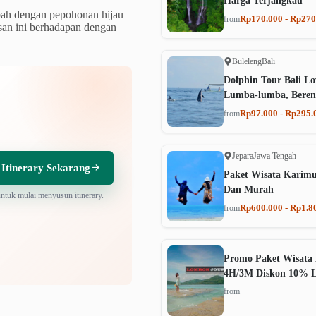
Harga Terjangkau
bah dengan pepohonan hijau
Rp170.000 - Rp270
from
asan ini berhadapan dengan
Buleleng
Bali
Dolphin Tour Bali Lo
Lumba-lumba, Beren
Rp97.000 - Rp295.
from
Jepara
Jawa Tengah
 Itinerary Sekarang
Paket Wisata Karim
Dan Murah
untuk mulai menyusun itinerary.
Rp600.000 - Rp1.8
from
Promo Paket Wisata 
4H/3M Diskon 10% 
from