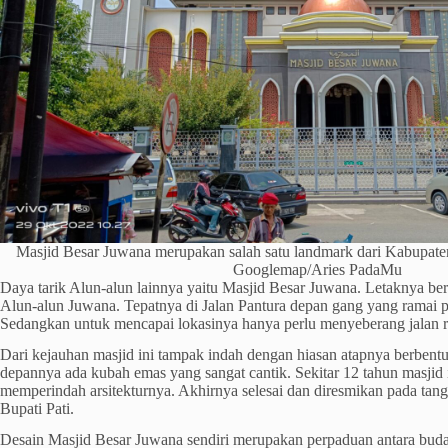
Masjid Besar Juwana merupakan salah satu landmark dari Kabupaten
Googlemap/Aries PadaMu
Daya tarik Alun-alun lainnya yaitu Masjid Besar Juwana. Letaknya b
Alun-alun Juwana. Tepatnya di Jalan Pantura depan gang yang ramai p
Sedangkan untuk mencapai lokasinya hanya perlu menyeberang jalan r
Dari kejauhan masjid ini tampak indah dengan hiasan atapnya berbent
depannya ada kubah emas yang sangat cantik. Sekitar 12 tahun masjid
memperindah arsitekturnya. Akhirnya selesai dan diresmikan pada tan
Bupati Pati.
Desain Masjid Besar Juwana sendiri merupakan perpaduan antara buda