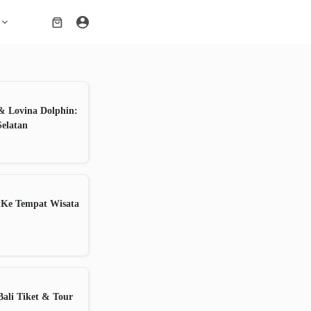
Shopping
cart
& Lovina Dolphin:
Selatan
 Ke Tempat Wisata
ali Tiket & Tour