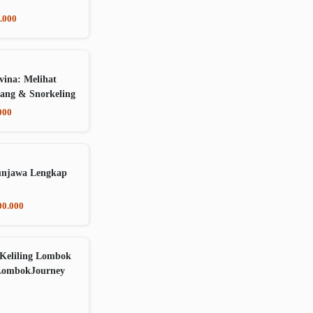
.000
vina: Melihat
ang & Snorkeling
000
unjawa Lengkap
00.000
Keliling Lombok
LombokJourney