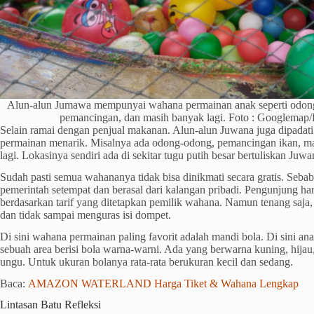
Alun-alun Jumawa mempunyai wahana permainan anak seperti odon
pemancingan, dan masih banyak lagi. Foto : Googlemap/
Selain ramai dengan penjual makanan. Alun-alun Juwana juga dipada
permainan menarik. Misalnya ada odong-odong, pemancingan ikan, ma
lagi. Lokasinya sendiri ada di sekitar tugu putih besar bertuliskan Juwa
Sudah pasti semua wahananya tidak bisa dinikmati secara gratis. Seb
pemerintah setempat dan berasal dari kalangan pribadi. Pengunjung h
berdasarkan tarif yang ditetapkan pemilik wahana. Namun tenang saja
dan tidak sampai menguras isi dompet.
Di sini wahana permainan paling favorit adalah mandi bola. Di sini an
sebuah area berisi bola warna-warni. Ada yang berwarna kuning, hijau
ungu. Untuk ukuran bolanya rata-rata berukuran kecil dan sedang.
Baca:
AMAZON WATERLAND Harga Tiket & Wahana Lengkap
Lintasan Batu Refleksi