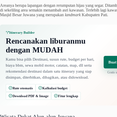
Areanya berupa lapangan dengan rerumputan hijau yang segar. Ditam
di sekeliling area semakin menambah asri kawasan. Terlebih lagi kaw
Masjid Besar Juwana yang merupakan
landmark
Kabupaten Pati.
Itinerary Builder
Rencanakan liburanmu
dengan MUDAH
Kamu bisa pilih Destinasi, susun rute, budget per hari,
Buat
biaya bbm, sewa mobil motor, catatan, map, dll serta
rekomendasi destinasi dalam satu itinerary yang siap
Gratis 
disimpan, diterbitkan, dibagikan, atau didownload.
Rute otomatis
Kalkulasi budget
Download PDF & Image
Fitur lengkap
Wisata Dekat Alun-alun Juwana