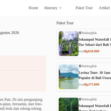
Home
Itinerary
Paket Tour
Artikel
Paket
Tour
ustus 2026
Buleleng
Bali
Sekumpul Waterfall 
Tur Sehari dari Bali 
Rp650.000
from
Buleleng
Bali
Lovina Tour: 10 Jam
Populer di Bali Utara
Rp375.000
from
en Pati. Di sini pengunjung
Buleleng
Bali
-jalan, bersantai, dan foto-
Sekumpul Waterfall B
ndi bola dan odong-odong.