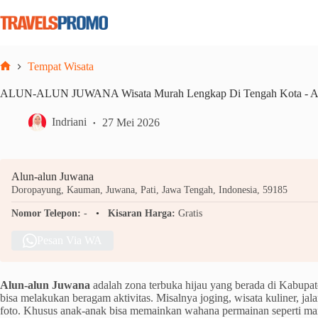
Skip
to
content
Tempat Wisata
Home
ALUN-ALUN JUWANA Wisata Murah Lengkap Di Tengah Kota - Ag
Indriani
27 Mei 2026
Alun-alun Juwana
Doropayung, Kauman, Juwana, Pati, Jawa Tengah, Indonesia, 59185
Nomor Telepon:
-
Kisaran Harga:
Gratis
Pesan Via WA
Alun-alun Juwana
adalah zona terbuka hijau yang berada di Kabupat
bisa melakukan beragam aktivitas. Misalnya joging, wisata kuliner, jalan
foto. Khusus anak-anak bisa memainkan wahana permainan seperti ma