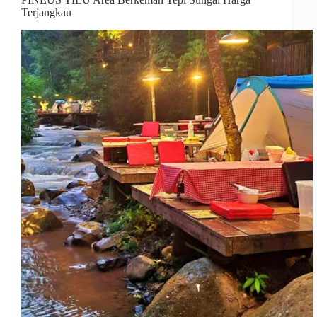
Terjangkau