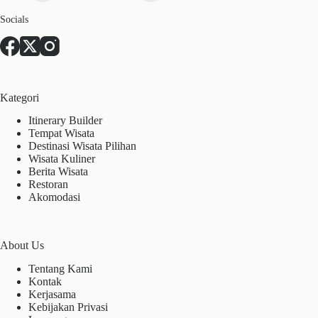
Socials
Kategori
Itinerary Builder
Tempat Wisata
Destinasi Wisata Pilihan
Wisata Kuliner
Berita Wisata
Restoran
Akomodasi
About Us
Tentang Kami
Kontak
Kerjasama
Kebijakan Privasi