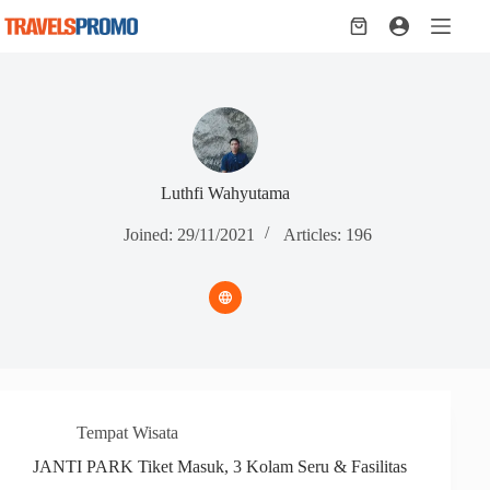
Skip
to
Shopping
content
cart
Luthfi Wahyutama
Joined: 29/11/2021
Articles: 196
Tempat Wisata
JANTI PARK Tiket Masuk, 3 Kolam Seru & Fasilitas