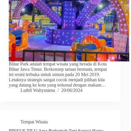
Blitar Park adalah tempat wisata yang berada di Kota
Blitar Jawa Timur. Berkonsep taman bermain, tempat
ini resmi terbuka untuk umum pada 20 Mei 2019.
Letaknya strategis sangat cocok menjadi pilihan kita
yang datang ke kota yang terkenal dengan makam…
Luthfi Wahyutama
20/06/2024
Tempat Wisata
PINEUS TILU Area Berkemah Tepi Sungai Harga