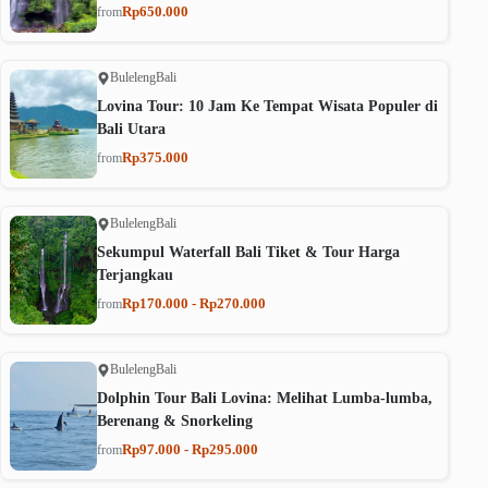
Rp650.000
from
Buleleng
Bali
Lovina Tour: 10 Jam Ke Tempat Wisata Populer di
Bali Utara
Rp375.000
from
Buleleng
Bali
Sekumpul Waterfall Bali Tiket & Tour Harga
Terjangkau
Rp170.000 - Rp270.000
from
Buleleng
Bali
Dolphin Tour Bali Lovina: Melihat Lumba-lumba,
Berenang & Snorkeling
Rp97.000 - Rp295.000
from