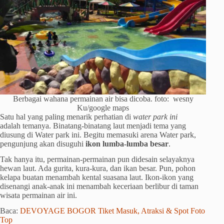
Berbagai wahana permainan air bisa dicoba. foto: wesny
Ku/google maps
Satu hal yang paling menarik perhatian di
water park ini
adalah temanya. Binatang-binatang laut menjadi tema yang
diusung di Water park ini. Begitu memasuki arena Water park,
pengunjung akan disuguhi
ikon lumba-lumba besar
.
Tak hanya itu, permainan-permainan pun didesain selayaknya
hewan laut. Ada gurita, kura-kura, dan ikan besar. Pun, pohon
kelapa buatan menambah kental suasana laut. Ikon-ikon yang
disenangi anak-anak ini menambah keceriaan berlibur di taman
wisata permainan air ini.
Baca:
DEVOYAGE BOGOR Tiket Masuk, Atraksi & Spot Foto
Top