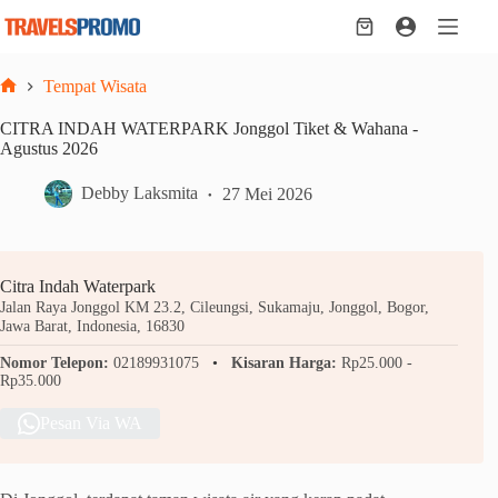
Skip
to
Shopping
content
cart
Tempat Wisata
Home
CITRA INDAH WATERPARK Jonggol Tiket & Wahana -
Agustus 2026
Debby Laksmita
27 Mei 2026
Citra Indah Waterpark
Jalan Raya Jonggol KM 23.2, Cileungsi, Sukamaju, Jonggol, Bogor,
Jawa Barat, Indonesia, 16830
Nomor Telepon:
02189931075
Kisaran Harga:
Rp25.000 -
Rp35.000
Pesan Via WA