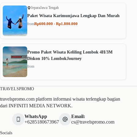
Jepara
Jawa Tengah
Paket Wisata Karimunjawa Lengkap Dan Murah
Rp600.000 - Rp1.800.000
from
Promo Paket Wisata Keliling Lombok 4H/3M
Diskon 10% LombokJourney
from
TRAVELSPROMO
travelspromo.com platform informasi wisata terlengkap bagian
dari INFINITI MEDIA NETWORK.
WhatsApp
Email:
+6285180673967
cs@travelspromo.com
Socials