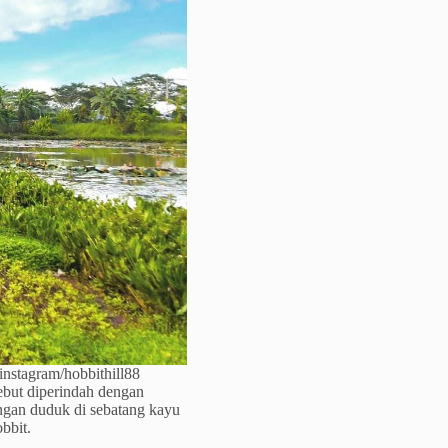
instagram/hobbithill88
ebut diperindah dengan
ngan duduk di sebatang kayu
bbit.