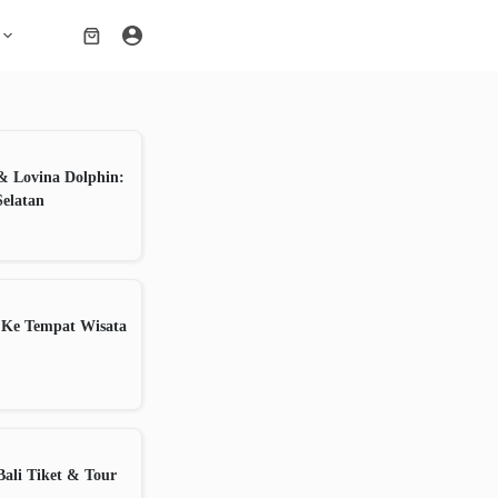
Shopping
cart
& Lovina Dolphin:
Selatan
 Ke Tempat Wisata
ali Tiket & Tour