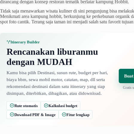
dirancang dengan konsep restoran tematik berlatar kampung Hobbit.
Tidak saja menawarkan wisata kuliner di sini pengunjung bisa melakuka
Menikmati area kampung hobbit, berkunjung ke perkebunan organik da
spot foto cantik. Terang saja taman ini menjadi salah satu favorit tujuan
Itinerary Builder
Rencanakan liburanmu
dengan MUDAH
Kamu bisa pilih Destinasi, susun rute, budget per hari,
Buat
biaya bbm, sewa mobil motor, catatan, map, dll serta
rekomendasi destinasi dalam satu itinerary yang siap
Gratis 
disimpan, diterbitkan, dibagikan, atau didownload.
Rute otomatis
Kalkulasi budget
Download PDF & Image
Fitur lengkap