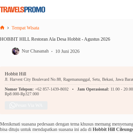
Skip
to
content
Tempat Wisata
Home
HOBBIT HILL Restoran Ala Desa Hobbit - Agustus 2026
Nur Chasanah
10 Juni 2026
Hobbit Hill
Jl. Harvest City Boulevard No.88, Ragemanunggal, Setu, Bekasi, Jawa Bara
Nomor Telepon:
+62 857-1439-8692
Jam Operasional:
11.00 - 20.0
Rp8.000-Rp327.000
Pesan Via WA
Menikmati suasana pedesaan dengan tema khusus memang menyenangk
bisa dituju untuk mendapatkan suasana ini ada di
Hobbit Hill Cileungs