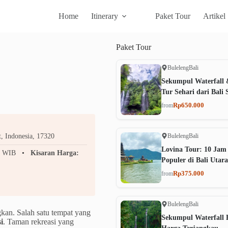
Home
Itinerary
Paket Tour
Artikel
Paket
Tour
Buleleng
Bali
Sekumpul Waterfall 
Tur Sehari dari Bali 
Rp650.000
from
Buleleng
Bali
t, Indonesia, 17320
Lovina Tour: 10 Jam
0 WIB
Kisaran Harga:
Populer di Bali Utara
Rp375.000
from
Buleleng
Bali
an. Salah satu tempat yang
Sekumpul Waterfall B
i
. Taman rekreasi yang