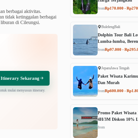
Harga Terjangkau
Rp170.000 - Rp270
from
n berbagai aktivitas.
n tidak ketinggalan berbagai
 liburan di Cileungsi.
Buleleng
Bali
Dolphin Tour Bali Lo
Lumba-lumba, Beren
Rp97.000 - Rp295.
from
Jepara
Jawa Tengah
Paket Wisata Karim
 Itinerary Sekarang
Dan Murah
untuk mulai menyusun itinerary.
Rp600.000 - Rp1.8
from
Promo Paket Wisata 
4H/3M Diskon 10% 
from