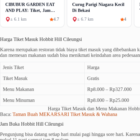
CIBUBUR GARDEN EAT
Curug Parigi Niagara Kecil
AND PLAY: Tiket, Jam
Di Bekasi
Buka Dan Wahana
± 6.1 km
4.7
± 6.7 km
4
Harga Tiket Masuk Hobbit Hill Cileungsi
Karena merupakan restoran tidak biaya tiket masuk yang dibebankan 
dan memesan makanan sudah bisa menikmati keindahan area pedesaan 
Jenis Tiket
Harga
Tiket Masuk
Gratis
Menu Makanan
Rp8.000 – Rp327.000
Menu Minuman
Rp8.000 – Rp25.000
Harga Tiket Masuk dan Menu Makanan Hobbit
Baca:
Taman Buah MEKARSARI Tiket Masuk & Wahana
Jam Buka Hobbit Hill Cileungsi
Pengunjung bisa datang setiap hari mulai pagi hingga sore hari. Karen
pukul 11 pagi sampai jam 8 malam.