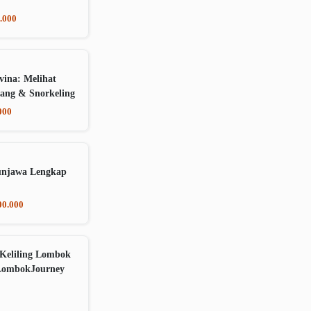
.000
vina: Melihat
ang & Snorkeling
000
unjawa Lengkap
00.000
Keliling Lombok
LombokJourney