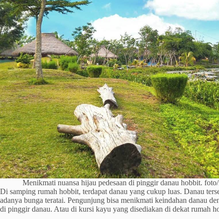
Menikmati nuansa hijau pedesaan di pinggir danau hobbit. foto/
Di samping rumah hobbit, terdapat danau yang cukup luas. Danau ters
adanya bunga teratai. Pengunjung bisa menikmati keindahan danau de
di pinggir danau. Atau di kursi kayu yang disediakan di dekat rumah ho