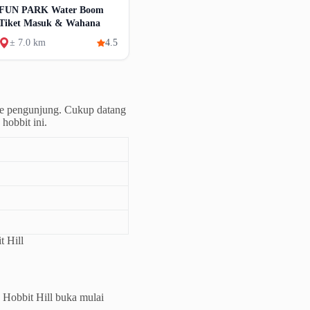
FUN PARK Water Boom
Tiket Masuk & Wahana
± 7.0 km
4.5
ke pengunjung. Cukup datang
hobbit ini.
 Hill
a Hobbit Hill buka mulai