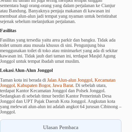
Selain itu taman ini juga sering menjadi tempat singgah
sementara bagi orang-orang yang dalam perjalanan ke Cianjur
atau Bandung. Banyaknya penjaja makanan di kawasan ini
membuat alun-alun jadi tempat yang nyaman untuk beristirahat
sejenak sebelum melanjutkan perjalanan.
Fasilitas
Fasilitas yang tersedia yaitu area parkir dan bangku. Tidak ada
toilet umum atau musala khusus di sini. Pengunjung bisa
menggunakan toilet di toko atau minimarket yang ada di sekitar
kawasan ini. Tidak jauh dari taman ini, terdapat Masjid Agung
Jonggol untuk tempat ibadah umat muslim.
Lokasi Alun-Alun Jonggol
Taman kota ini berada di
Jalan Alun-alun Jonggol, Kecamatan
Jonggol, Kabupaten Bogor, Jawa Barat.
Di sebelah utara,
terdapat Kantor Kecamatan Jonggol dan Polsek Jonggol.
Sedangkan di sebelah timur berdiri Kantor Pemerintah Desa
Jonggol dan UPT Pajak Daerah Kota Jonggol. Angkutan kota
yang melewati alun-alun ini adalah angkot 64 jurusan Cibinong –
Jonggol.
Ulasan Pembaca