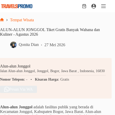
Skip
to
Shopping
content
cart
Tempat Wisata
Home
ALUN-ALUN JONGGOL Tiket Gratis Banyak Wahana dan
Kuliner - Agustus 2026
Qonita Dian
27 Mei 2026
Alun-alun Jonggol
Jalan Alun-alun Jonggol, Jonggol, Bogor, Jawa Barat , Indonesia, 16830
Nomor Telepon:
-
Kisaran Harga:
Gratis
Pesan Via WA
Alun-alun Jonggol
adalah fasilitas publik yang berada di
Kecamatan Jonggol, Kabupaten Bogor, Jawa Barat. Alun-alun