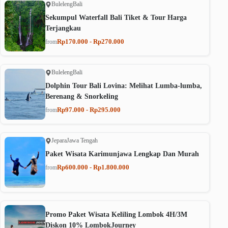
Buleleng
Bali
Sekumpul Waterfall Bali Tiket & Tour Harga
Terjangkau
Rp170.000 - Rp270.000
from
Buleleng
Bali
Dolphin Tour Bali Lovina: Melihat Lumba-lumba,
Berenang & Snorkeling
Rp97.000 - Rp295.000
from
Jepara
Jawa Tengah
Paket Wisata Karimunjawa Lengkap Dan Murah
Rp600.000 - Rp1.800.000
from
Promo Paket Wisata Keliling Lombok 4H/3M
Diskon 10% LombokJourney