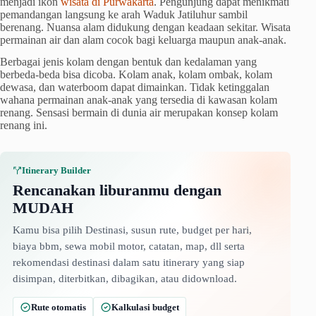
menjadi ikon
wisata di Purwakarta
. Pengunjung dapat menikmati
pemandangan langsung ke arah Waduk Jatiluhur sambil
berenang. Nuansa alam didukung dengan keadaan sekitar. Wisata
permainan air dan alam cocok bagi keluarga maupun anak-anak.
Berbagai jenis kolam dengan bentuk dan kedalaman yang
berbeda-beda bisa dicoba. Kolam anak, kolam ombak, kolam
dewasa, dan waterboom dapat dimainkan. Tidak ketinggalan
wahana permainan anak-anak yang tersedia di kawasan kolam
renang. Sensasi bermain di dunia air merupakan konsep kolam
renang ini.
Itinerary Builder
Rencanakan liburanmu dengan
MUDAH
Kamu bisa pilih Destinasi, susun rute, budget per hari,
biaya bbm, sewa mobil motor, catatan, map, dll serta
rekomendasi destinasi dalam satu itinerary yang siap
disimpan, diterbitkan, dibagikan, atau didownload.
Rute otomatis
Kalkulasi budget