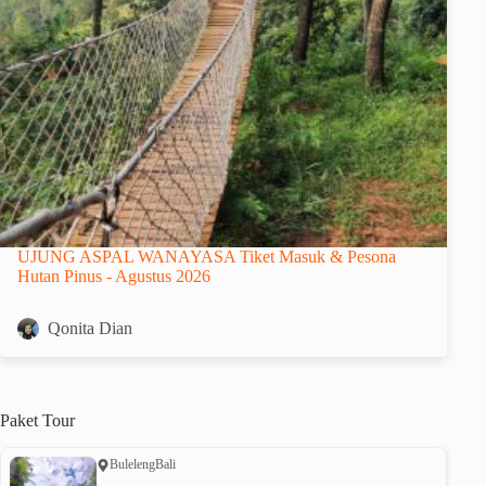
UJUNG ASPAL WANAYASA Tiket Masuk & Pesona
Hutan Pinus - Agustus 2026
Qonita Dian
Paket
Tour
Buleleng
Bali