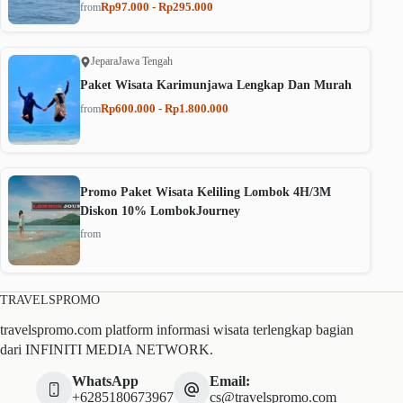
Rp97.000 - Rp295.000
from
Jepara
Jawa Tengah
Paket Wisata Karimunjawa Lengkap Dan Murah
Rp600.000 - Rp1.800.000
from
Promo Paket Wisata Keliling Lombok 4H/3M
Diskon 10% LombokJourney
from
TRAVELSPROMO
travelspromo.com platform informasi wisata terlengkap bagian
dari INFINITI MEDIA NETWORK.
WhatsApp
Email:
+6285180673967
cs@travelspromo.com