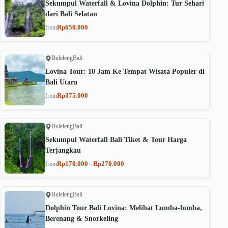
Sekumpul Waterfall & Lovina Dolphin: Tur Sehari
dari Bali Selatan
Rp650.000
from
Buleleng
Bali
Lovina Tour: 10 Jam Ke Tempat Wisata Populer di
Bali Utara
Rp375.000
from
Buleleng
Bali
Sekumpul Waterfall Bali Tiket & Tour Harga
Terjangkau
Rp170.000 - Rp270.000
from
Buleleng
Bali
Dolphin Tour Bali Lovina: Melihat Lumba-lumba,
Berenang & Snorkeling