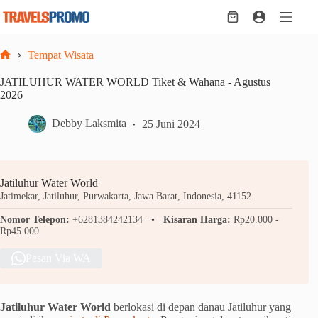
Skip
to
Shopping
content
cart
Tempat Wisata
Home
JATILUHUR WATER WORLD Tiket & Wahana - Agustus
2026
Debby Laksmita
25 Juni 2024
Jatiluhur Water World
Jatimekar, Jatiluhur, Purwakarta, Jawa Barat, Indonesia, 41152
Nomor Telepon:
+6281384242134
Kisaran Harga:
Rp20.000 -
Rp45.000
Pesan Via WA
Jatiluhur Water World
berlokasi di depan danau Jatiluhur yang