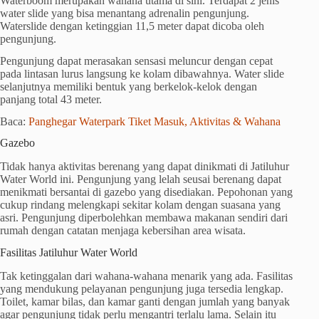
Waterboom merupakan wahana utama di sini. Terdapat 2 jenis
water slide yang bisa menantang adrenalin pengunjung.
Waterslide dengan ketinggian 11,5 meter dapat dicoba oleh
pengunjung.
Pengunjung dapat merasakan sensasi meluncur dengan cepat
pada lintasan lurus langsung ke kolam dibawahnya. Water slide
selanjutnya memiliki bentuk yang berkelok-kelok dengan
panjang total 43 meter.
Baca:
Panghegar Waterpark Tiket Masuk, Aktivitas & Wahana
Gazebo
Tidak hanya aktivitas berenang yang dapat dinikmati di Jatiluhur
Water World ini. Pengunjung yang lelah seusai berenang dapat
menikmati bersantai di gazebo yang disediakan. Pepohonan yang
cukup rindang melengkapi sekitar kolam dengan suasana yang
asri. Pengunjung diperbolehkan membawa makanan sendiri dari
rumah dengan catatan menjaga kebersihan area wisata.
Fasilitas Jatiluhur Water World
Tak ketinggalan dari wahana-wahana menarik yang ada. Fasilitas
yang mendukung pelayanan pengunjung juga tersedia lengkap.
Toilet, kamar bilas, dan kamar ganti dengan jumlah yang banyak
agar pengunjung tidak perlu mengantri terlalu lama. Selain itu