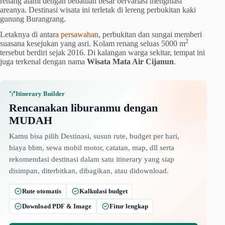
renang alami dengan bebatuan besar bervariasi menghiasi
areanya. Destinasi wisata ini terletak di lereng perbukitan kaki
gunung Burangrang.
Letaknya di antara
persawahan
, perbukitan dan sungai memberi
2
suasana kesejukan yang asri. Kolam renang seluas 5000 m
tersebut berdiri sejak 2016. Di kalangan warga sekitar, tempat ini
juga terkenal dengan nama
Wisata Mata Air Cijanun
.
Itinerary Builder
Rencanakan liburanmu dengan
MUDAH
Kamu bisa pilih Destinasi, susun rute, budget per hari,
biaya bbm, sewa mobil motor, catatan, map, dll serta
rekomendasi destinasi dalam satu itinerary yang siap
disimpan, diterbitkan, dibagikan, atau didownload.
Rute otomatis
Kalkulasi budget
Download PDF & Image
Fitur lengkap