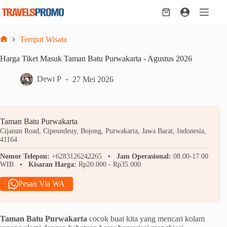
Skip
to
Shopping
content
cart
Tempat Wisata
Home
Harga Tiket Masuk Taman Batu Purwakarta - Agustus 2026
Dewi P
27 Mei 2026
Taman Batu Purwakarta
Cijanun Road, Cipeundeuy, Bojong, Purwakarta, Jawa Barat, Indonesia,
41164
Nomor Telepon:
+6283126242265
Jam Operasional:
08.00-17.00
WIB
Kisaran Harga:
Rp20.000 - Rp35.000
Pesan Via WA
Taman Batu Purwakarta
cocok buat kita yang mencari kolam