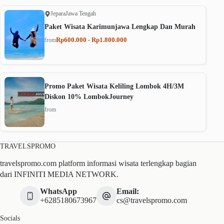
Jepara
Jawa Tengah
Paket Wisata Karimunjawa Lengkap Dan Murah
Rp600.000 - Rp1.800.000
from
Promo Paket Wisata Keliling Lombok 4H/3M
Diskon 10% LombokJourney
from
TRAVELSPROMO
travelspromo.com platform informasi wisata terlengkap bagian
dari INFINITI MEDIA NETWORK.
WhatsApp
Email:
+6285180673967
cs@travelspromo.com
Socials