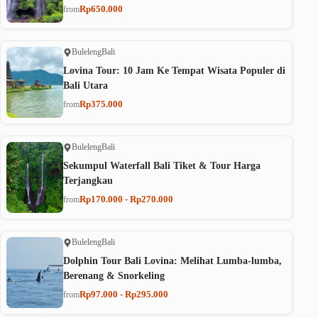
Rp650.000
from
Buleleng
Bali
Lovina Tour: 10 Jam Ke Tempat Wisata Populer di
Bali Utara
Rp375.000
from
Buleleng
Bali
Sekumpul Waterfall Bali Tiket & Tour Harga
Terjangkau
Rp170.000 - Rp270.000
from
Buleleng
Bali
Dolphin Tour Bali Lovina: Melihat Lumba-lumba,
Berenang & Snorkeling
Rp97.000 - Rp295.000
from