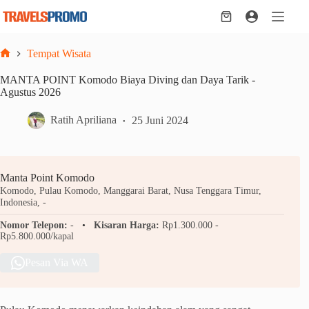
Skip
to
Shopping
content
cart
Tempat Wisata
Home
MANTA POINT Komodo Biaya Diving dan Daya Tarik -
Agustus 2026
Ratih Apriliana
25 Juni 2024
Manta Point Komodo
Komodo, Pulau Komodo, Manggarai Barat, Nusa Tenggara Timur,
Indonesia, -
Nomor Telepon:
-
Kisaran Harga:
Rp1.300.000 -
Rp5.800.000/kapal
Pesan Via WA