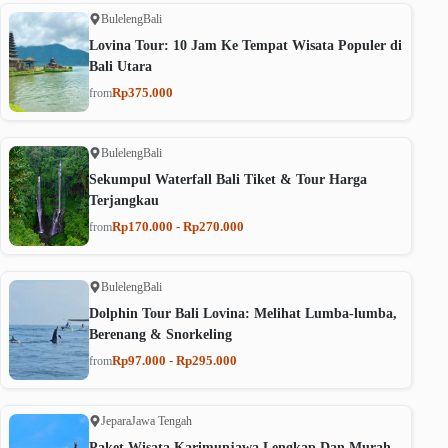
Buleleng
Bali
Lovina Tour: 10 Jam Ke Tempat Wisata Populer di
Bali Utara
Rp375.000
from
Buleleng
Bali
Sekumpul Waterfall Bali Tiket & Tour Harga
Terjangkau
Rp170.000 - Rp270.000
from
Buleleng
Bali
Dolphin Tour Bali Lovina: Melihat Lumba-lumba,
Berenang & Snorkeling
Rp97.000 - Rp295.000
from
Jepara
Jawa Tengah
Paket Wisata Karimunjawa Lengkap Dan Murah