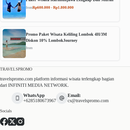
Rp600.000 - Rp1.800.000
from
Promo Paket Wisata Keliling Lombok 4H/3M
Diskon 10% LombokJourney
from
TRAVELSPROMO
travelspromo.com platform informasi wisata terlengkap bagian
dari INFINITI MEDIA NETWORK.
WhatsApp
Email:
+6285180673967
cs@travelspromo.com
Socials