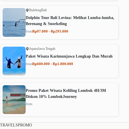
Buleleng
Bali
Dolphin Tour Bali Lovina: Melihat Lumba-lumba,
Berenang & Snorkeling
Rp97.000 - Rp295.000
from
Jepara
Jawa Tengah
Paket Wisata Karimunjawa Lengkap Dan Murah
Rp600.000 - Rp1.800.000
from
Promo Paket Wisata Keliling Lombok 4H/3M
Diskon 10% LombokJourney
from
TRAVELSPROMO