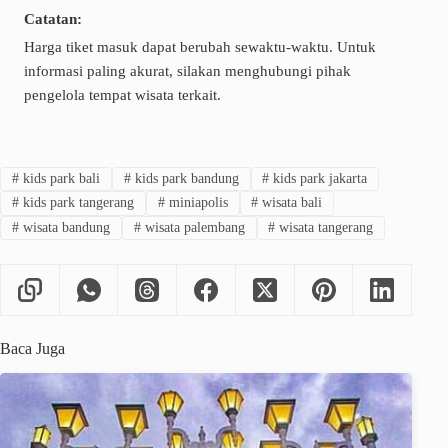
Catatan:
Harga tiket masuk dapat berubah sewaktu-waktu. Untuk
informasi paling akurat, silakan menghubungi pihak
pengelola tempat wisata terkait.
#
kids park bali
#
kids park bandung
#
kids park jakarta
#
kids park tangerang
#
miniapolis
#
wisata bali
#
wisata bandung
#
wisata palembang
#
wisata tangerang
Baca Juga