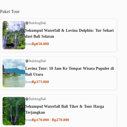
Paket
Tour
Buleleng
Bali
Sekumpul Waterfall & Lovina Dolphin: Tur Sehari
dari Bali Selatan
Rp650.000
from
Buleleng
Bali
Lovina Tour: 10 Jam Ke Tempat Wisata Populer di
Bali Utara
Rp375.000
from
Buleleng
Bali
Sekumpul Waterfall Bali Tiket & Tour Harga
Terjangkau
Rp170.000 - Rp270.000
from