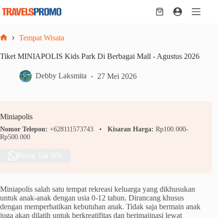
Skip
to
Shopping
content
cart
Tempat Wisata
Home
Tiket MINIAPOLIS Kids Park Di Berbagai Mall - Agustus 2026
Debby Laksmita
27 Mei 2026
Miniapolis
Nomor Telepon:
+628111573743
Kisaran Harga:
Rp100.000-
Rp500.000
Pesan Via WA
Miniapolis salah satu tempat rekreasi keluarga yang dikhusukan
untuk anak-anak dengan usia 0-12 tahun. Dirancang khusus
dengan memperhatikan kebutuhan anak. Tidak saja bermain anak
juga akan dilatih untuk berkreatifitas dan berimajinasi lewat