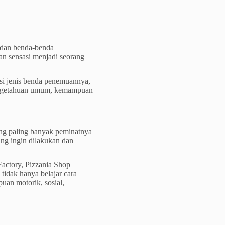
h dan benda-benda
n sensasi menjadi seorang
si jenis benda penemuannya,
 pengetahuan umum, kemampuan
ang paling banyak peminatnya
ang ingin dilakukan dan
actory, Pizzania Shop
k tidak hanya belajar cara
an motorik, sosial,