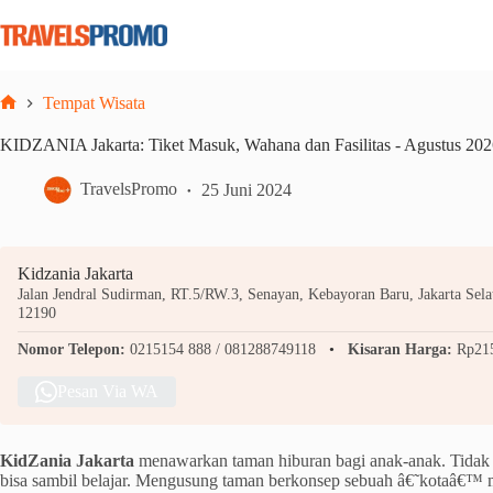
Skip
to
content
Tempat Wisata
Home
KIDZANIA Jakarta: Tiket Masuk, Wahana dan Fasilitas - Agustus 20
TravelsPromo
25 Juni 2024
Kidzania Jakarta
Jalan Jendral Sudirman, RT.5/RW.3, Senayan, Kebayoran Baru, Jakarta Selat
12190
Nomor Telepon:
0215154 888 / 081288749118
Kisaran Harga:
Rp215
Pesan Via WA
KidZania Jakarta
menawarkan taman hiburan bagi anak-anak. Tidak 
bisa sambil belajar. Mengusung taman berkonsep sebuah â€˜kotaâ€™