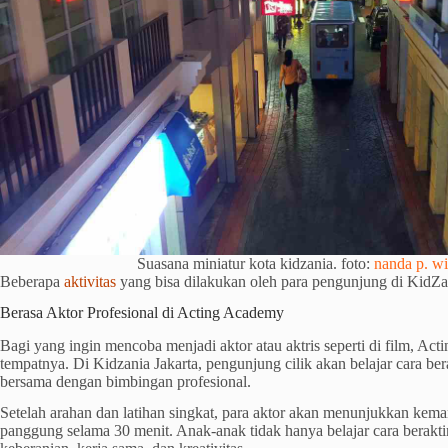
Suasana miniatur kota kidzania. foto:
nanda p. w
Beberapa
aktivitas
yang bisa dilakukan oleh para pengunjung di KidZani
Berasa Aktor Profesional di Acting Academy
Bagi yang ingin mencoba menjadi aktor atau aktris seperti di film, Ac
tempatnya. Di Kidzania Jakarta, pengunjung cilik akan belajar cara b
bersama dengan bimbingan profesional.
Setelah arahan dan latihan singkat, para aktor akan menunjukkan kem
panggung selama 30 menit. Anak-anak tidak hanya belajar cara berakti