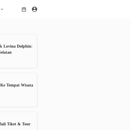
Shopping
cart
& Lovina Dolphin:
Selatan
 Ke Tempat Wisata
ali Tiket & Tour