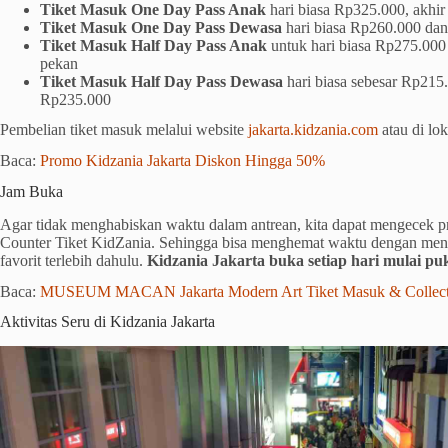
Tiket Masuk One Day Pass Anak
hari biasa Rp325.000, akhi
Tiket Masuk One Day Pass Dewasa
hari biasa Rp260.000 da
Tiket Masuk Half Day Pass Anak
untuk hari biasa Rp275.000
pekan
Tiket Masuk Half Day Pass Dewasa
hari biasa sebesar Rp215
Rp235.000
Pembelian tiket masuk melalui website
jakarta.kidzania.com
atau di loke
Baca:
Promo Kidzania Jakarta Diskon Hingga 50%
Jam Buka
Agar tidak menghabiskan waktu dalam antrean, kita dapat mengecek p
Counter Tiket KidZania. Sehingga bisa menghemat waktu dengan mengu
favorit terlebih dahulu.
Kidzania Jakarta buka setiap hari mulai pu
Baca:
MUSEUM MACAN Jakarta Modern Art Tiket Masuk & Collect
Aktivitas Seru di Kidzania Jakarta