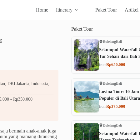
Home
Itinerary
Paket Tour
Artikel
Paket
Tour
26
Buleleng
Bali
Sekumpul Waterfall 
Tur Sehari dari Bali 
Rp650.000
from
Buleleng
Bali
an, DKI Jakarta, Indonesia,
Lovina Tour: 10 Jam
Populer di Bali Utara
.000 - Rp350.000
Rp375.000
from
Buleleng
Bali
saja bermain anak-anak juga
Sekumpul Waterfall B
 mini yang mamang dirancang