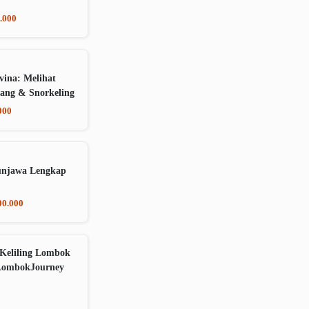
.000
vina: Melihat
ang & Snorkeling
000
unjawa Lengkap
00.000
Keliling Lombok
LombokJourney