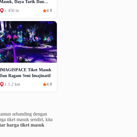
Masuk, Daya Tarik Dan
Fasilitas
± 450 m
4.8
IMAGISPACE Tiket Masuk
Dan Ragam Seni Imajinatif
± 1.2 km
4.8
Namun sebanding dengan
a tiket masuk sendiri, kita
tar harga tiket masuk