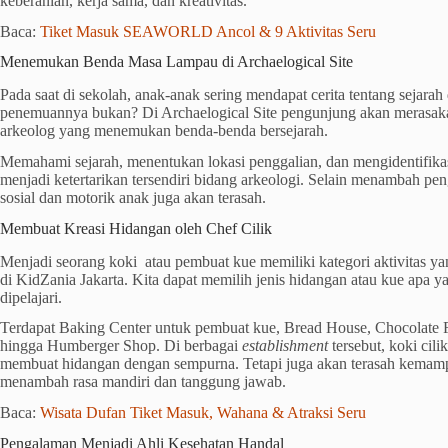
keberanian, kerja sama, dan kreativitas.
Baca:
Tiket Masuk SEAWORLD Ancol & 9 Aktivitas Seru
Menemukan Benda Masa Lampau di Archaelogical Site
Pada saat di sekolah, anak-anak sering mendapat cerita tentang sejara
penemuannya bukan? Di Archaelogical Site pengunjung akan merasaka
arkeolog yang menemukan benda-benda bersejarah.
Memahami sejarah, menentukan lokasi penggalian, dan mengidentifika
menjadi ketertarikan tersendiri bidang arkeologi. Selain menambah
sosial dan motorik anak juga akan terasah.
Membuat Kreasi Hidangan oleh Chef Cilik
Menjadi seorang koki atau pembuat kue memiliki kategori aktivitas y
di KidZania Jakarta. Kita dapat memilih jenis hidangan atau kue apa y
dipelajari.
Terdapat Baking Center untuk pembuat kue, Bread House, Chocolate F
hingga Humberger Shop. Di berbagai
establishment
tersebut, koki cili
membuat hidangan dengan sempurna. Tetapi juga akan terasah kemampu
menambah rasa mandiri dan tanggung jawab.
Baca:
Wisata Dufan Tiket Masuk, Wahana & Atraksi Seru
Pengalaman Menjadi Ahli Kesehatan Handal