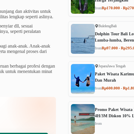
Harga Terjangkau
Rp170.000 - Rp270
from
nunjang dan aktivitas untuk
itas lengkap seperti aslinya.
penyiar dll, sesuai
Buleleng
Bali
inya, seperti peralatan
Dolphin Tour Bali Lo
Lumba-lumba, Beren
agi anak-anak. Anak-anak
Rp97.000 - Rp295.
from
erta mengenal proses dari
ruan berbagai profesi dengan
Jepara
Jawa Tengah
baik untuk menentukan minat
Paket Wisata Karim
Dan Murah
Rp600.000 - Rp1.8
from
Promo Paket Wisata 
4H/3M Diskon 10% 
from