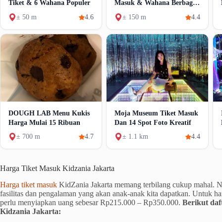
Tiket & 6 Wahana Populer
Masuk & Wahana Berbagai
Mall
± 50 m
4.6
± 150 m
4.4
DOUGH LAB Menu Kukis
Moja Museum Tiket Masuk
Harga Mulai 15 Ribuan
Dan 14 Spot Foto Kreatif
± 700 m
4.7
± 1.1 km
4.4
Harga Tiket Masuk Kidzania Jakarta
Harga tiket masuk
KidZania Jakarta memang terbilang cukup mahal. 
fasilitas dan pengalaman yang akan anak-anak kita dapatkan. Untuk harg
perlu menyiapkan uang sebesar Rp215.000 – Rp350.000.
Berikut daf
Kidzania Jakarta: