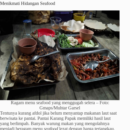
Menikmati Hidangan Seafood
Ragam menu seafood yang menggugah selera – Foto:
Gmaps/Muhtar Garsel
Tentunya kurang afdol jika belum menyantap makanan laut saat
berwisata ke pantai. Pantai Karang Papak memiliki hasil laut
yang berlimpah. Banyak warung makan yang mengolahnya
menjadi beragam menu
seafood
lezat dengan harga terjangkau.