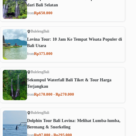
dari Bali Selatan
Rp650.000
from
Buleleng
Bali
Lovina Tour: 10 Jam Ke Tempat Wisata Populer di
Bali Utara
Rp375.000
from
Buleleng
Bali
Sekumpul Waterfall Bali Tiket & Tour Harga
Terjangkau
Rp170.000 - Rp270.000
from
Buleleng
Bali
Dolphin Tour Bali Lovina: Melihat Lumba-lumba,
Berenang & Snorkeling
Rp97.000 - Rp295.000
from