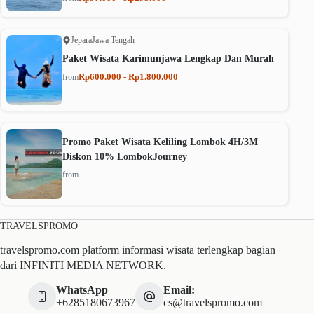
Jepara
Jawa Tengah
Paket Wisata Karimunjawa Lengkap Dan Murah
Rp600.000 - Rp1.800.000
from
Promo Paket Wisata Keliling Lombok 4H/3M
Diskon 10% LombokJourney
from
TRAVELSPROMO
travelspromo.com platform informasi wisata terlengkap bagian
dari INFINITI MEDIA NETWORK.
WhatsApp
Email:
+6285180673967
cs@travelspromo.com