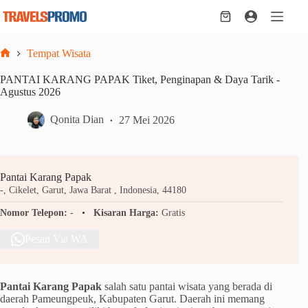
Skip
to
Shopping
content
cart
Tempat Wisata
Home
PANTAI KARANG PAPAK Tiket, Penginapan & Daya Tarik -
Agustus 2026
Qonita Dian
27 Mei 2026
Pantai Karang Papak
-, Cikelet, Garut, Jawa Barat , Indonesia, 44180
Nomor Telepon:
-
Kisaran Harga:
Gratis
Pesan Via WA
Pantai Karang Papak
salah satu pantai wisata yang berada di
daerah Pameungpeuk, Kabupaten Garut. Daerah ini memang