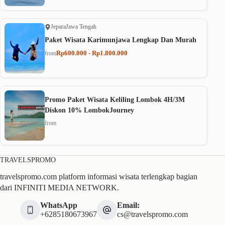
Jepara
Jawa Tengah
Paket Wisata Karimunjawa Lengkap Dan Murah
Rp600.000 - Rp1.800.000
from
Promo Paket Wisata Keliling Lombok 4H/3M
Diskon 10% LombokJourney
from
TRAVELSPROMO
travelspromo.com platform informasi wisata terlengkap bagian
dari INFINITI MEDIA NETWORK.
WhatsApp
Email:
+6285180673967
cs@travelspromo.com