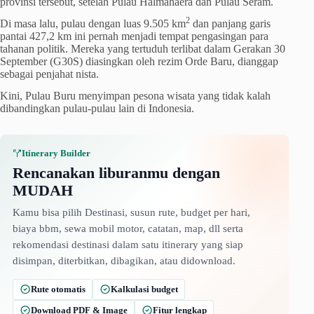
provinsi tersebut, setelah Pulau Halmahaera dan Pulau Seram.
2
Di masa lalu, pulau dengan luas 9.505 km
dan panjang garis
pantai 427,2 km ini pernah menjadi tempat pengasingan para
tahanan politik. Mereka yang tertuduh terlibat dalam Gerakan 30
September (G30S) diasingkan oleh rezim Orde Baru, dianggap
sebagai penjahat nista.
Kini, Pulau Buru menyimpan pesona wisata yang tidak kalah
dibandingkan pulau-pulau lain di Indonesia.
Itinerary Builder
Rencanakan liburanmu dengan
MUDAH
Kamu bisa pilih Destinasi, susun rute, budget per hari,
biaya bbm, sewa mobil motor, catatan, map, dll serta
rekomendasi destinasi dalam satu itinerary yang siap
disimpan, diterbitkan, dibagikan, atau didownload.
Rute otomatis
Kalkulasi budget
Download PDF & Image
Fitur lengkap