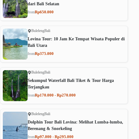
dari Bali Selatan
Rp650.000
from
Buleleng
Bali
Lovina Tour: 10 Jam Ke Tempat Wisata Populer di
Bali Utara
Rp375.000
from
Buleleng
Bali
Sekumpul Waterfall Bali Tiket & Tour Harga
Terjangkau
Rp170.000 - Rp270.000
from
Buleleng
Bali
Dolphin Tour Bali Lovina: Melihat Lumba-lumba,
Berenang & Snorkeling
Rp97.000 - Rp295.000
from