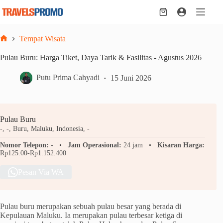
Skip
to
Shopping
content
cart
Tempat Wisata
Home
Pulau Buru: Harga Tiket, Daya Tarik & Fasilitas - Agustus 2026
Putu Prima Cahyadi
15 Juni 2026
Pulau Buru
-, -, Buru, Maluku, Indonesia, -
Nomor Telepon:
-
Jam Operasional:
24 jam
Kisaran Harga:
Rp125.00-Rp1.152.400
Pesan Via WA
Pulau buru merupakan sebuah pulau besar yang berada di
Kepulauan Maluku. Ia merupakan pulau terbesar ketiga di