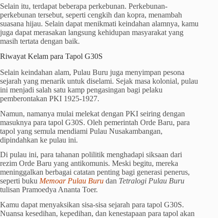
Selain itu, terdapat beberapa perkebunan. Perkebunan-
perkebunan tersebut, seperti cengkih dan kopra, menambah
suasana hijau. Selain dapat menikmati keindahan alamnya, kamu
juga dapat merasakan langsung kehidupan masyarakat yang
masih tertata dengan baik.
Riwayat Kelam para Tapol G30S
Selain keindahan alam, Pulau Buru juga menyimpan pesona
sejarah yang menarik untuk diselami. Sejak masa kolonial, pulau
ini menjadi salah satu kamp pengasingan bagi pelaku
pemberontakan PKI 1925-1927.
Namun, namanya mulai melekat dengan PKI seiring dengan
masuknya para tapol G30S. Oleh pemerintah Orde Baru, para
tapol yang semula mendiami Pulau Nusakambangan,
dipindahkan ke pulau ini.
Di pulau ini, para tahanan polilitik menghadapi siksaan dari
rezim Orde Baru yang antikomunis. Meski begitu, mereka
meninggalkan berbagai catatan penting bagi generasi penerus,
seperti buku
Memoar Pulau Buru
dan
Tetralogi Pulau Buru
tulisan Pramoedya Ananta Toer.
Kamu dapat menyaksikan sisa-sisa sejarah para tapol G30S.
Nuansa kesedihan, kepedihan, dan kenestapaan para tapol akan