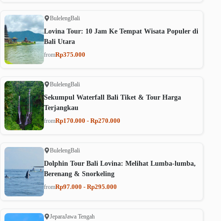
Buleleng
Bali
Lovina Tour: 10 Jam Ke Tempat Wisata Populer di
Bali Utara
Rp375.000
from
Buleleng
Bali
Sekumpul Waterfall Bali Tiket & Tour Harga
Terjangkau
Rp170.000 - Rp270.000
from
Buleleng
Bali
Dolphin Tour Bali Lovina: Melihat Lumba-lumba,
Berenang & Snorkeling
Rp97.000 - Rp295.000
from
Jepara
Jawa Tengah