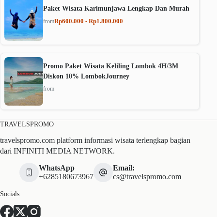
Paket Wisata Karimunjawa Lengkap Dan Murah
Rp600.000 - Rp1.800.000
from
Promo Paket Wisata Keliling Lombok 4H/3M
Diskon 10% LombokJourney
from
TRAVELSPROMO
travelspromo.com platform informasi wisata terlengkap bagian
dari INFINITI MEDIA NETWORK.
WhatsApp
Email:
+6285180673967
cs@travelspromo.com
Socials