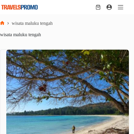
Skip
to
Shopping
content
cart
wisata maluku tengah
Home
wisata maluku tengah