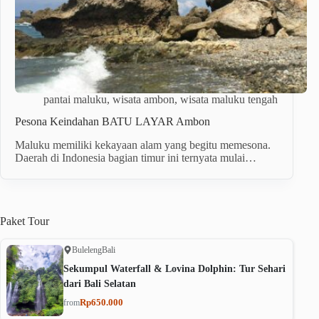
pantai maluku
,
wisata ambon
,
wisata maluku tengah
Pesona Keindahan BATU LAYAR Ambon
Maluku memiliki kekayaan alam yang begitu memesona.
Daerah di Indonesia bagian timur ini ternyata mulai…
Paket
Tour
Buleleng
Bali
Sekumpul Waterfall & Lovina Dolphin: Tur Sehari
dari Bali Selatan
Rp650.000
from