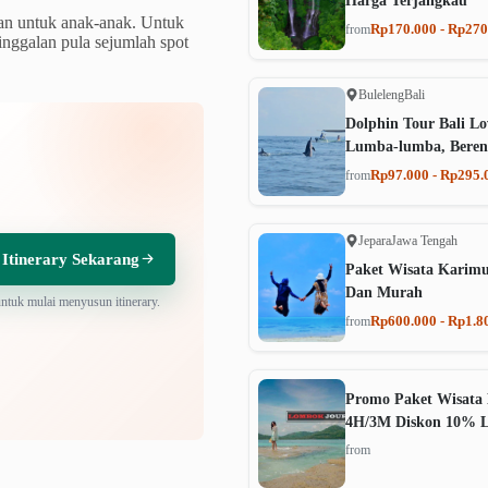
Harga Terjangkau
an untuk anak-anak. Untuk
Rp170.000 - Rp270
from
tinggalan pula sejumlah spot
Buleleng
Bali
Dolphin Tour Bali Lo
Lumba-lumba, Beren
Rp97.000 - Rp295.
from
Jepara
Jawa Tengah
 Itinerary Sekarang
Paket Wisata Karim
Dan Murah
untuk mulai menyusun itinerary.
Rp600.000 - Rp1.8
from
Promo Paket Wisata 
4H/3M Diskon 10% 
from