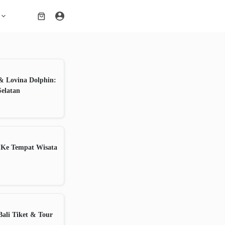
Shopping
cart
& Lovina Dolphin:
Selatan
 Ke Tempat Wisata
ali Tiket & Tour