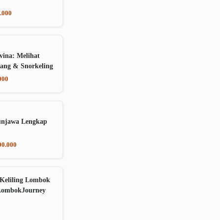
.000
vina: Melihat
ang & Snorkeling
000
unjawa Lengkap
00.000
Keliling Lombok
LombokJourney