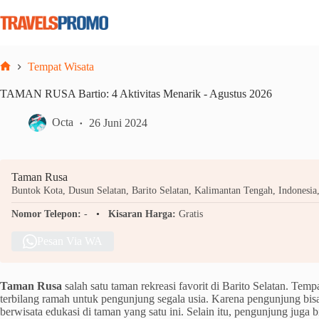
Skip
to
content
Tempat Wisata
Home
TAMAN RUSA Bartio: 4 Aktivitas Menarik - Agustus 2026
Octa
26 Juni 2024
Taman Rusa
Buntok Kota, Dusun Selatan, Barito Selatan, Kalimantan Tengah, Indonesia
Nomor Telepon:
-
Kisaran Harga:
Gratis
Pesan Via WA
Taman Rusa
salah satu taman rekreasi favorit di Barito Selatan. Tempa
terbilang ramah untuk pengunjung segala usia. Karena pengunjung bisa
berwisata edukasi di taman yang satu ini. Selain itu, pengunjung juga 