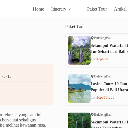
Home
Itinerary
Paket Tour
Artikel
Paket
Tour
Buleleng
Bali
Sekumpul Waterfall 
Tur Sehari dari Bali 
Rp650.000
from
Buleleng
Bali
, 73713
Lovina Tour: 10 Jam
Populer di Bali Utara
Rp375.000
from
t rekreasi yang satu ini
Buleleng
Bali
 bersantai sekaligus
Sekumpul Waterfall B
bisa melihat kawanan rusa.