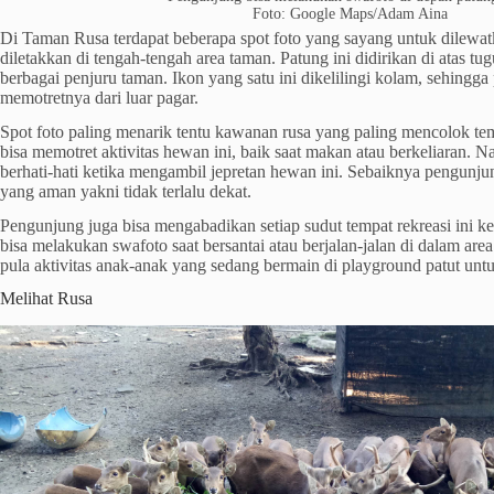
Foto: Google Maps/Adam Aina
Di Taman Rusa terdapat beberapa spot foto yang sayang untuk dilewat
diletakkan di tengah-tengah area taman. Patung ini didirikan di atas tugu
berbagai penjuru taman. Ikon yang satu ini dikelilingi kolam, sehingg
memotretnya dari luar pagar.
Spot foto paling menarik tentu kawanan rusa yang paling mencolok tem
bisa memotret aktivitas hewan ini, baik saat makan atau berkeliaran.
berhati-hati ketika mengambil jepretan hewan ini. Sebaiknya pengunjun
yang aman yakni tidak terlalu dekat.
Pengunjung juga bisa mengabadikan setiap sudut tempat rekreasi ini k
bisa melakukan swafoto saat bersantai atau berjalan-jalan di dalam area
pula aktivitas anak-anak yang sedang bermain di playground patut untuk
Melihat Rusa