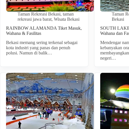
Taman Rekreasi Bekasi
,
taman
Taman Re
rekreasi jawa barat
,
Wisata Bekasi
Bekasi
RAINBOW ALAMANDA Tiket Masuk,
SOUTH LAKE P
Wahana & Fasilitas
Wahana dan Fas
Bekasi memang sering terkenal sebagai
Mendengar nam
kota industri yang panas dan penuh
kebanyakan or
polusi. Namun di balik…
membayangkan s
negeri…