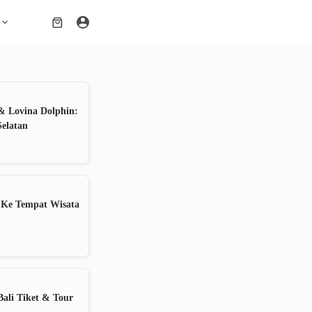
Shopping
cart
& Lovina Dolphin:
Selatan
 Ke Tempat Wisata
ali Tiket & Tour