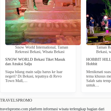
Snow World International
,
Taman
Taman Re
Rekreasi Bekasi
,
Wisata Bekasi
Bekasi
,
w
SNOW WORLD Bekasi Tiket Masuk
HOBBIT HILL 
dan Atraksi Salju
Hobbit
Siapa bilang main salju harus ke luar
Menikmati suas
negeri? Di Bekasi, tepatnya di Revo
tema khusus m
Town Mall,…
Salah satu temp
untuk…
TRAVELSPROMO
travelspromo.com platform informasi wisata terlengkap bagian dari