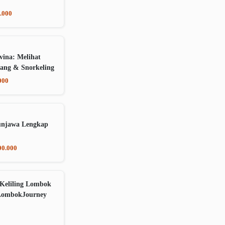
.000
vina: Melihat
ang & Snorkeling
000
unjawa Lengkap
00.000
Keliling Lombok
LombokJourney