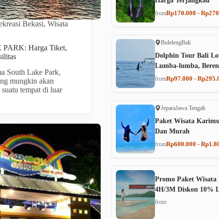
Harga Terjangkau
Rp170.000 - Rp270
from
kreasi Bekasi
,
Wisata
Buleleng
Bali
ARK: Harga Tiket,
Dolphin Tour Bali Lo
ilitas
Lumba-lumba, Beren
a South Lake Park,
Rp97.000 - Rp295.
from
ang mungkin akan
uatu tempat di luar
Jepara
Jawa Tengah
Paket Wisata Karim
Dan Murah
Rp600.000 - Rp1.8
from
Promo Paket Wisata 
4H/3M Diskon 10% 
from