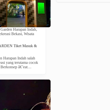
Garden Harapan Indah
,
kreasi Bekasi
,
Wisata
DEN Tiket Masuk &
n Harapan Indah salah
easi yang terutama cocok
. Berkonsep â€˜eat…