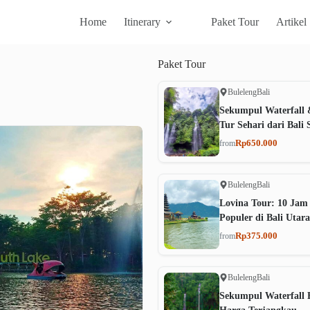
Home
Itinerary
Paket Tour
Artikel
Paket
Tour
Buleleng
Bali
Sekumpul Waterfall 
Tur Sehari dari Bali 
Rp650.000
from
Buleleng
Bali
Lovina Tour: 10 Jam
Populer di Bali Utara
Rp375.000
from
Buleleng
Bali
Sekumpul Waterfall B