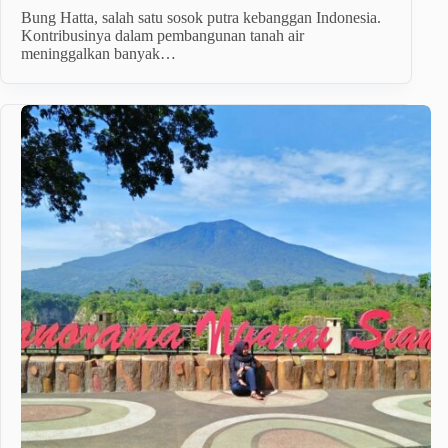
Bung Hatta, salah satu sosok putra kebanggan Indonesia.
Kontribusinya dalam pembangunan tanah air
meninggalkan banyak…