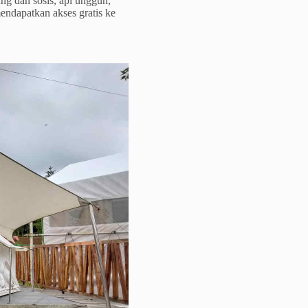
ung dan sosis, api unggun,
endapatkan akses gratis ke