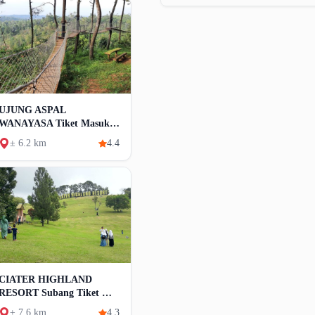
UJUNG ASPAL
WANAYASA Tiket Masuk
& Pesona Hutan Pinus
± 6.2 km
4.4
CIATER HIGHLAND
RESORT Subang Tiket &
Aktivitas
± 7.6 km
4.3