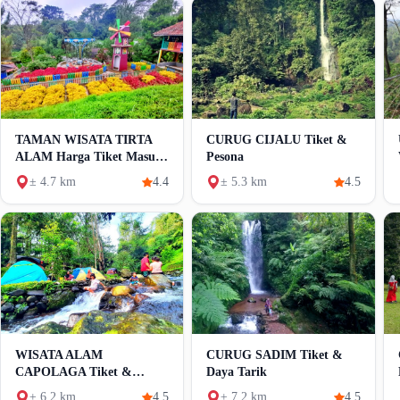
TAMAN WISATA TIRTA
CURUG CIJALU Tiket &
ALAM Harga Tiket Masuk
Pesona
Dan Wahana
± 4.7 km
4.4
± 5.3 km
4.5
WISATA ALAM
CURUG SADIM Tiket &
CAPOLAGA Tiket &
Daya Tarik
Pesona
± 6.2 km
4.5
± 7.2 km
4.5