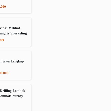
.000
vina: Melihat
ang & Snorkeling
000
unjawa Lengkap
00.000
Keliling Lombok
LombokJourney