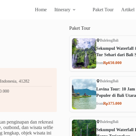
Home
Itinerary
Paket Tour
Artikel
Paket
Tour
Buleleng
Bali
Sekumpul Waterfall 
Tur Sehari dari Bali 
Rp650.000
from
Buleleng
Bali
 Indonesia, 41282
Lovina Tour: 10 Jam
0.000
Populer di Bali Utara
Rp375.000
from
an penginapan dan rekreasi
Buleleng
Bali
 outbond, dan wisata selfie
Sekumpul Waterfall B
g lengkap, objek wisata ini