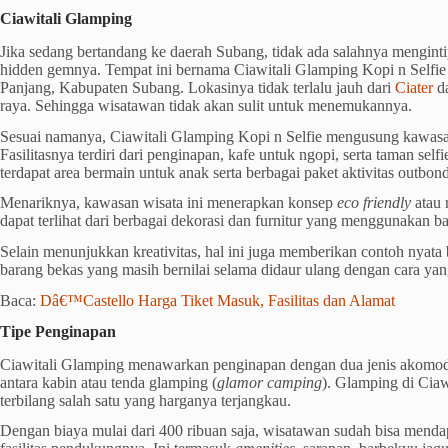
Ciawitali Glamping
Jika sedang bertandang ke daerah Subang, tidak ada salahnya mengintip
hidden gemnya. Tempat ini bernama Ciawitali Glamping Kopi n Selfie
Panjang, Kabupaten Subang. Lokasinya tidak terlalu jauh dari
Ciater
da
raya. Sehingga wisatawan tidak akan sulit untuk menemukannya.
Sesuai namanya, Ciawitali Glamping Kopi n Selfie mengusung kawasan
Fasilitasnya terdiri dari penginapan, kafe untuk ngopi, serta taman sel
terdapat area bermain untuk anak serta berbagai paket aktivitas outbond
Menariknya, kawasan wisata ini menerapkan konsep
eco friendly
atau 
dapat terlihat dari berbagai dekorasi dan furnitur yang menggunakan b
Selain menunjukkan kreativitas, hal ini juga memberikan contoh nyat
barang bekas yang masih bernilai selama didaur ulang dengan cara yang
Baca:
Dâ€™Castello Harga Tiket Masuk, Fasilitas dan Alamat
Tipe Penginapan
Ciawitali Glamping menawarkan penginapan dengan dua jenis akomoda
antara kabin atau tenda glamping (
glamor camping
). Glamping di Ciaw
terbilang salah satu yang harganya terjangkau.
Dengan biaya mulai dari 400 ribuan saja, wisatawan sudah bisa mend