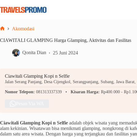
Skip
to
content
Akomodasi
Home
CIAWITALI GLAMPING Harga Glamping, Aktivitas dan Fasilitas
Qonita Dian
25 Juni 2024
Ciawitali Glamping Kopi n Selfie
Jalan Serang Panjang, Desa Cijengkol, Serangpanjang, Subang, Jawa Barat,
Nomor Telepon:
081313337339
Kisaran Harga:
Rp400.000 - Rp1.10
Pesan Via WA
Ciawitali Glamping Kopi n Selfie
adalah objek wisata yang memaduk
alam kekinian. Wisatawan bisa menikmati glamping, nongkrong di kafe,
dalam satu area wisata. Dengan harga yang terjangkau dan fasilitas yan