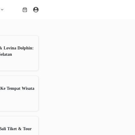
Shopping
cart
& Lovina Dolphin:
Selatan
 Ke Tempat Wisata
ali Tiket & Tour