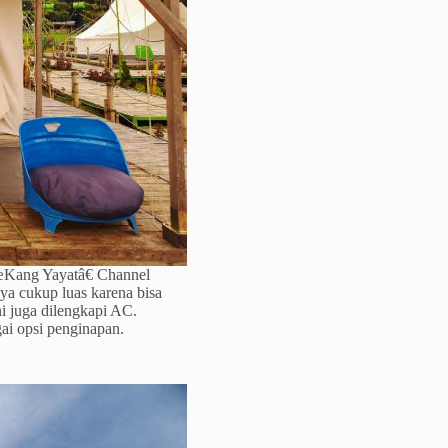
€œKang Yayatâ€ Channel
ya cukup luas karena bisa
ini juga dilengkapi AC.
ai opsi penginapan.