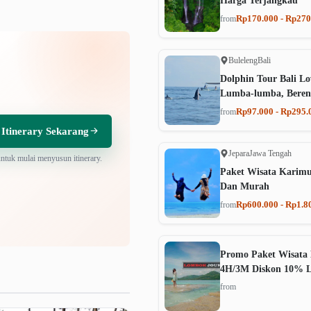
Harga Terjangkau
Rp170.000 - Rp270
from
Buleleng
Bali
Dolphin Tour Bali Lo
Lumba-lumba, Beren
Rp97.000 - Rp295.
from
 Itinerary Sekarang
Jepara
Jawa Tengah
untuk mulai menyusun itinerary.
Paket Wisata Karim
Dan Murah
Rp600.000 - Rp1.8
from
Promo Paket Wisata 
4H/3M Diskon 10% 
from