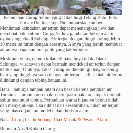
Keindahan Curug Sadim yang Dikelilingi Tebing Batu. Foto:
Gmap/The Inacamp The indonesian camper
Menikmati keindahan air terjun dapat menenangkan jiwa dan
membuat hati tentram. Curug Sadim, gambaran lukisan alam
nyata yang ada di Subang. Air terjun dengan tinggi kurang lebih
10 meter ini turun dengan derasnya. Airnya yang jernih membuat
alirannya bagaikan tirai putih yang tak terputus.
Meskipun deras, namun kolam di bawahnya tidak dalam.
Sehingga, wisatawan dapat bermain mendekati air terjun dengan
lebih aman. Uniknya, lokasi curug ini dikelilingi dengan tebing
batu yang tingginya sama dengan air terjun. Jadi, seolah air terjun
dilindungi dengan tebing batuan ini.
Batu – batunya tampak hitam dan basah karena percikan air.
Tumbuh – tumbuhan semak seperti paku-pakuan tampak tumbuh
subur menutupi tebing. Perpaduan warna hijaunya begitu indah
dan menyejukkan. Jika dilihat dari keseluruhan, inilah air terjun
yang biasa dijadikan model dalam lukisan alam.
Baca:
Curug Cijalu Subang Tiket Masuk & Pesona Alam
Bermain Air di Kolam Curug