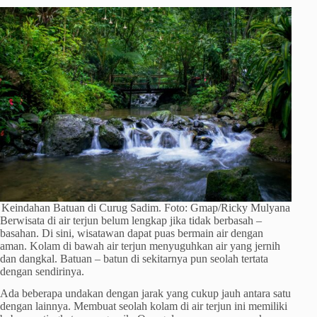
Keindahan Batuan di Curug Sadim. Foto: Gmap/Ricky Mulyana
Berwisata di air terjun belum lengkap jika tidak berbasah –
basahan. Di sini, wisatawan dapat puas bermain air dengan
aman. Kolam di bawah air terjun menyuguhkan air yang jernih
dan dangkal. Batuan – batun di sekitarnya pun seolah tertata
dengan sendirinya.
Ada beberapa undakan dengan jarak yang cukup jauh antara satu
dengan lainnya. Membuat seolah kolam di air terjun ini memiliki