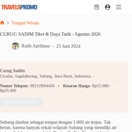
Skip
to
Shopping
content
cart
Tempat Wisata
Home
CURUG SADIM Tiket & Daya Tarik - Agustus 2026
Ratih Apriliana
25 Juni 2024
Curug Sadim
Cicadas, Sagalaherang, Subang, Jawa Barat, Indonesia, -
Nomor Telepon:
082119694456
Kisaran Harga:
Rp15.000-
Rp35.000
Pesan Via WA
Subang disebut sebagai tempat dengan 1.000 air terjun. Tak
heran, karena banyak sekali wilayah Subang yang memiliki air