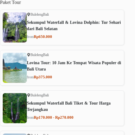
Paket
Tour
Buleleng
Bali
Sekumpul Waterfall & Lovina Dolphin: Tur Sehari
dari Bali Selatan
Rp650.000
from
Buleleng
Bali
Lovina Tour: 10 Jam Ke Tempat Wisata Populer di
Bali Utara
Rp375.000
from
Buleleng
Bali
Sekumpul Waterfall Bali Tiket & Tour Harga
Terjangkau
Rp170.000 - Rp270.000
from