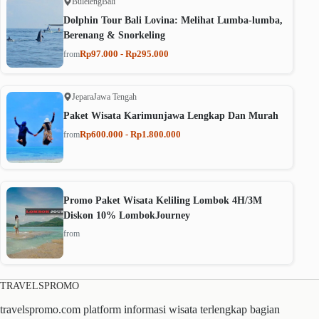
Buleleng
Bali
Dolphin Tour Bali Lovina: Melihat Lumba-lumba,
Berenang & Snorkeling
Rp97.000 - Rp295.000
from
Jepara
Jawa Tengah
Paket Wisata Karimunjawa Lengkap Dan Murah
Rp600.000 - Rp1.800.000
from
Promo Paket Wisata Keliling Lombok 4H/3M
Diskon 10% LombokJourney
from
TRAVELSPROMO
travelspromo.com platform informasi wisata terlengkap bagian