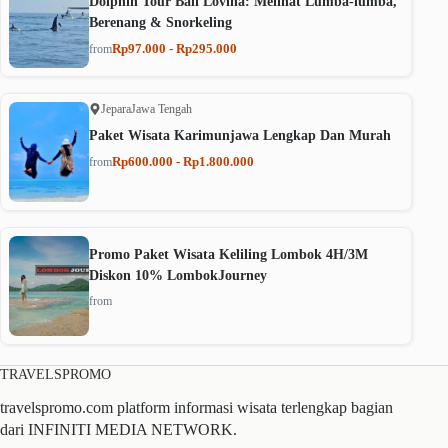
Dolphin Tour Bali Lovina: Melihat Lumba-lumba,
Berenang & Snorkeling
Rp97.000 - Rp295.000
from
Jepara
Jawa Tengah
Paket Wisata Karimunjawa Lengkap Dan Murah
Rp600.000 - Rp1.800.000
from
Promo Paket Wisata Keliling Lombok 4H/3M
Diskon 10% LombokJourney
from
TRAVELSPROMO
travelspromo.com platform informasi wisata terlengkap bagian
dari INFINITI MEDIA NETWORK.