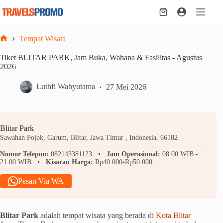
Skip
to
Shopping
content
cart
Tempat Wisata
Home
Tiket BLITAR PARK, Jam Buka, Wahana & Fasilitas - Agustus
2026
Luthfi Wahyutama
27 Mei 2026
Blitar Park
Sawahan Pojok, Garum, Blitar, Jawa Timur , Indonesia, 66182
Nomor Telepon:
082143381123
Jam Operasional:
08.00 WIB -
21.00 WIB
Kisaran Harga:
Rp40.000-Rp50.000
Pesan Via WA
Blitar Park
adalah tempat wisata yang berada di
Kota Blitar