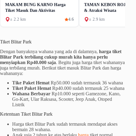
MAKAM BUNG KARNO Harga
TAMAN KEBON ROJO Blita
Tiket Masuk Dan Aktivitas
& Atraksi Wisata
± 2.2 km
4.6
± 2.9 km
Tiket Blitar Park
Dengan banyaknya wahana yang ada di dalamnya,
harga tiket
Blitar Park terbilang cukup murah kita hanya perlu
menyiapkan Rp40.000 saja
. Begitu juga harga tiket wahananya
juga terbilang murah. Berikut tiket masuk Blitar Park dan harga
wahananya:
Tike Paket Hemat
Rp50.000 sudah termasuk 36 wahana
Tiket Paket Hemat
Rp40.000 sudah termasuk 25 wahana
Wahana Berbayar
Rp10.000 seperti Gamezone, Kano,
Go-Kart, Ular Raksasa, Scooter, Jeep Anak, Otoped
Listrik
Ketentuan Tiket Blitar Park
Harga tiket Blitar Park sudah termasuk mendapat akses
bermain 28 wahana.
Anak usia 2 tahun ke atas berlaku
harga
tiket normal.