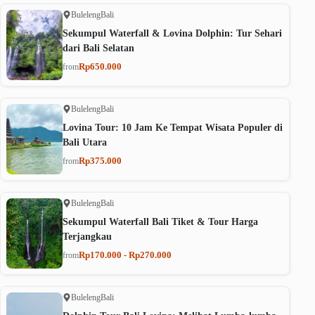
Buleleng
Bali
Sekumpul Waterfall & Lovina Dolphin: Tur Sehari
dari Bali Selatan
Rp650.000
from
Buleleng
Bali
Lovina Tour: 10 Jam Ke Tempat Wisata Populer di
Bali Utara
Rp375.000
from
Buleleng
Bali
Sekumpul Waterfall Bali Tiket & Tour Harga
Terjangkau
Rp170.000 - Rp270.000
from
Buleleng
Bali