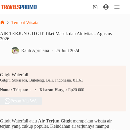
Skip
to
Shopping
content
cart
Tempat Wisata
Home
AIR TERJUN GITGIT Tiket Masuk dan Aktivitas - Agustus
2026
Ratih Apriliana
25 Juni 2024
Gitgit Waterfall
Gitgit, Sukasada, Buleleng, Bali, Indonesia, 81161
Nomor Telepon:
-
Kisaran Harga:
Rp20.000
Pesan Via WA
Gitgit Waterfall atau
Air Terjun Gitgit
merupakan wisata air
terjun yang cukup populer. Keindahan air terjunnya mampu