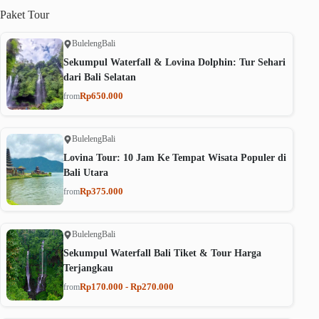
Paket
Tour
Buleleng
Bali
Sekumpul Waterfall & Lovina Dolphin: Tur Sehari
dari Bali Selatan
Rp650.000
from
Buleleng
Bali
Lovina Tour: 10 Jam Ke Tempat Wisata Populer di
Bali Utara
Rp375.000
from
Buleleng
Bali
Sekumpul Waterfall Bali Tiket & Tour Harga
Terjangkau
Rp170.000 - Rp270.000
from