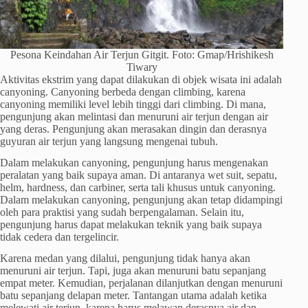
Pesona Keindahan Air Terjun Gitgit. Foto: Gmap/Hrishikesh
Tiwary
Aktivitas ekstrim yang dapat dilakukan di objek wisata ini adalah
canyoning. Canyoning berbeda dengan climbing, karena
canyoning memiliki level lebih tinggi dari climbing. Di mana,
pengunjung akan melintasi dan menuruni air terjun dengan air
yang deras. Pengunjung akan merasakan dingin dan derasnya
guyuran air terjun yang langsung mengenai tubuh.
Dalam melakukan canyoning, pengunjung harus mengenakan
peralatan yang baik supaya aman. Di antaranya wet suit, sepatu,
helm, hardness, dan carbiner, serta tali khusus untuk canyoning.
Dalam melakukan canyoning, pengunjung akan tetap didampingi
oleh para praktisi yang sudah berpengalaman. Selain itu,
pengunjung harus dapat melakukan teknik yang baik supaya
tidak cedera dan tergelincir.
Karena medan yang dilalui, pengunjung tidak hanya akan
menuruni air terjun. Tapi, juga akan menuruni batu sepanjang
empat meter. Kemudian, perjalanan dilanjutkan dengan menuruni
batu sepanjang delapan meter. Tantangan utama adalah ketika
melewati air terjun, karena harus melawan derasnya air dan