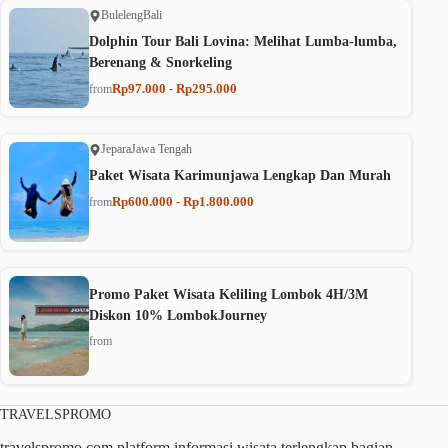
Buleleng
Bali
Dolphin Tour Bali Lovina: Melihat Lumba-lumba,
Berenang & Snorkeling
Rp97.000 - Rp295.000
from
Jepara
Jawa Tengah
Paket Wisata Karimunjawa Lengkap Dan Murah
Rp600.000 - Rp1.800.000
from
Promo Paket Wisata Keliling Lombok 4H/3M
Diskon 10% LombokJourney
from
TRAVELSPROMO
travelspromo.com platform informasi wisata terlengkap bagian