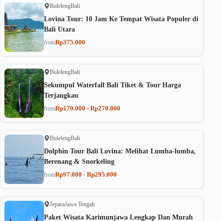
Buleleng
Bali
Lovina Tour: 10 Jam Ke Tempat Wisata Populer di
Bali Utara
Rp375.000
from
Buleleng
Bali
Sekumpul Waterfall Bali Tiket & Tour Harga
Terjangkau
Rp170.000 - Rp270.000
from
Buleleng
Bali
Dolphin Tour Bali Lovina: Melihat Lumba-lumba,
Berenang & Snorkeling
Rp97.000 - Rp295.000
from
Jepara
Jawa Tengah
Paket Wisata Karimunjawa Lengkap Dan Murah