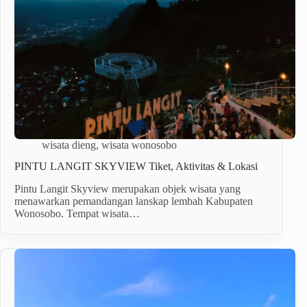
wisata dieng
,
wisata wonosobo
PINTU LANGIT SKYVIEW Tiket, Aktivitas & Lokasi
Pintu Langit Skyview merupakan objek wisata yang
menawarkan pemandangan lanskap lembah Kabupaten
Wonosobo. Tempat wisata…