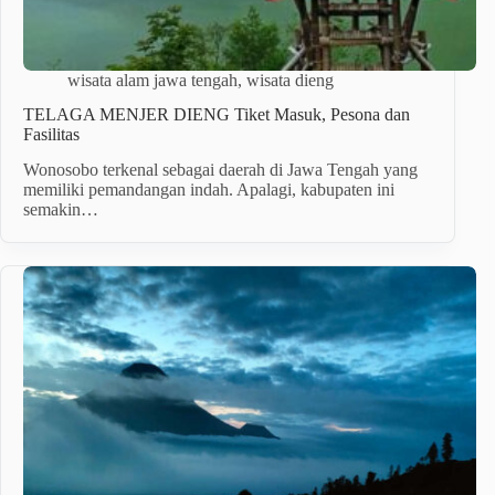
wisata alam jawa tengah
,
wisata dieng
TELAGA MENJER DIENG Tiket Masuk, Pesona dan
Fasilitas
Wonosobo terkenal sebagai daerah di Jawa Tengah yang
memiliki pemandangan indah. Apalagi, kabupaten ini
semakin…