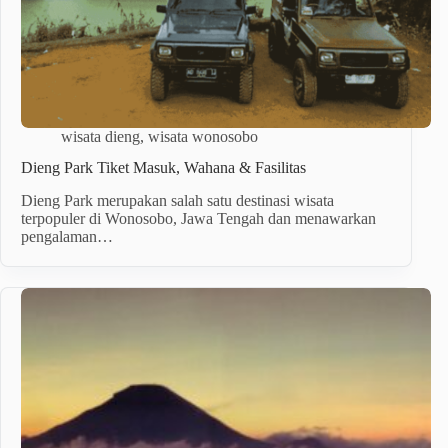
wisata dieng
,
wisata wonosobo
Dieng Park Tiket Masuk, Wahana & Fasilitas
Dieng Park merupakan salah satu destinasi wisata
terpopuler di Wonosobo, Jawa Tengah dan menawarkan
pengalaman…