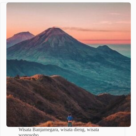
Wisata Banjarnegara
,
wisata dieng
,
wisata
wonosobo