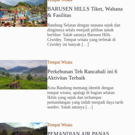
BARUSEN HILLS Tiket, Wahana
& Fasilitas
Bandung Selatan dengan suasana sejuk dan
dinginnya selalu menjadi pilihan untuk
berlibur. Salah satunya Barusen Hills
Ciwidey. Tempat wisata yang terletak di
Ciwidey ini banyak […]
Tempat Wisata
Perkebunan Teh Rancabali ini 6
Aktivitas Terbaik
Kota Bandung memang identik dengan
tempat wisata, apalagi di bagian selatan.
Iklim yang sejuk dan terhampar
pemandangan yang indah menjadi daya tarik
sendiri. Salah satunya […]
Tempat Wisata
PEMANDIAN AIR PANAS