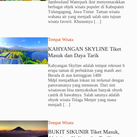
Jambooland Waterpark ikut menyemarakkan
berbagai objek wisata populer di Kabupaten
Tulungagung, Jawa Timur. Taman wisata
wahana air yang menjadi salah satu tujuan
wisata favorit. Khususnya […]
Tempat Wisata
KAHYANGAN SKYLINE Tiket
Masuk dan Daya Tarik
Kahyangan Skyline adalah tempat rekreasi b
erupa taman di perbukitan yang masih asri.
Berada di atas ketinggian 1400
Mdpl menjadikan lokasi ini terkenal dengan
panoramanya yang menawan. Dari sini
wisatawan bisa menyaksikan banyak obyek
cantik di bawahnya. Salah satunya adalah
obyek wisata Telaga Menjer yang mana
menjadi […]
Tempat Wisata
BUKIT SIKUNIR Tiket Masuk,