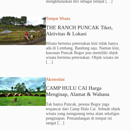
mengkhususkan diri sebagai tempat […]
Tempat Wisata
THE RANCH PUNCAK Tiket,
Aktivitas & Lokasi
Wisata bertema peternakan kini tidak hanya
ada di Lembang, Bandung saja. Namun kini,
kawasan Puncak Bogor pun memiliki objek
wisata bertema peternakan. Objek wisata ini
[…]
Akomodasi
CAMP HULU CAI Harga
Menginap, Alamat & Wahana
Tak hanya Puncak, pesona Bogor juga
terpancar dari Camp Hulu Cai. Sebuah objek
wisata yang mengusung tema alam sekaligus
penginapan. Pemandangan di tempat ini
sangat […]