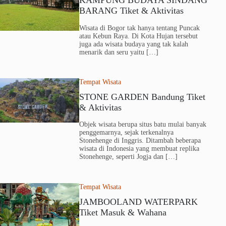
KAMPUNG BUDAYA SINDANG
BARANG Tiket & Aktivitas
Wisata di Bogor tak hanya tentang Puncak
atau Kebun Raya. Di Kota Hujan tersebut
juga ada wisata budaya yang tak kalah
menarik dan seru yaitu […]
Tempat Wisata
STONE GARDEN Bandung Tiket
& Aktivitas
Objek wisata berupa situs batu mulai banyak
penggemarnya, sejak terkenalnya
Stonehenge di Inggris. Ditambah beberapa
wisata di Indonesia yang membuat replika
Stonehenge, seperti Jogja dan […]
Tempat Wisata
JAMBOOLAND WATERPARK
Tiket Masuk & Wahana