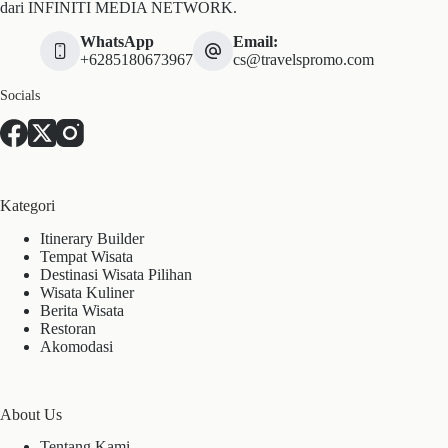
dari INFINITI MEDIA NETWORK.
WhatsApp
Email:
+6285180673967
cs@travelspromo.com
Socials
Kategori
Itinerary Builder
Tempat Wisata
Destinasi Wisata Pilihan
Wisata Kuliner
Berita Wisata
Restoran
Akomodasi
About Us
Tentang Kami