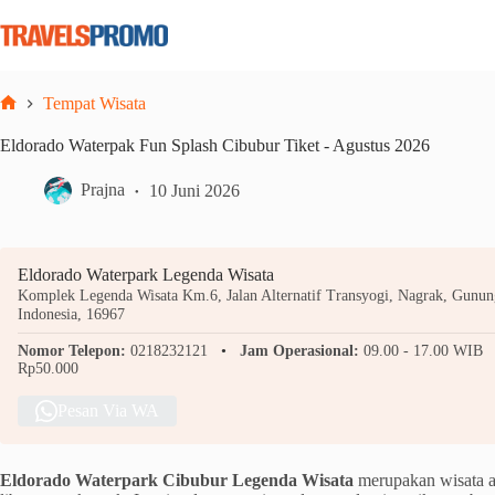
Skip
to
content
Tempat Wisata
Home
Eldorado Waterpak Fun Splash Cibubur Tiket - Agustus 2026
Prajna
10 Juni 2026
Eldorado Waterpark Legenda Wisata
Komplek Legenda Wisata Km.6, Jalan Alternatif Transyogi, Nagrak, Gunung
Indonesia, 16967
Nomor Telepon:
0218232121
Jam Operasional:
09.00 - 17.00 WIB
Rp50.000
Pesan Via WA
Eldorado Waterpark Cibubur Legenda Wisata
merupakan wisata a