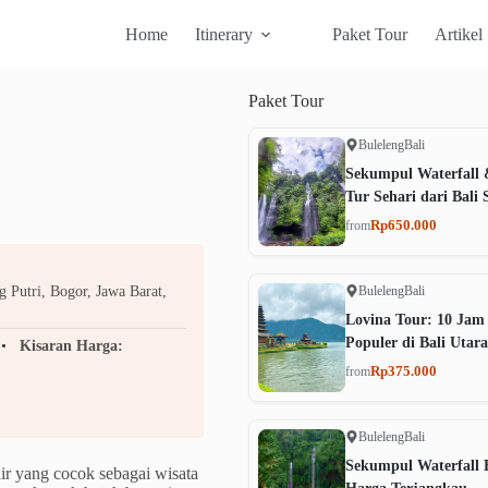
Home
Itinerary
Paket Tour
Artikel
Paket
Tour
Buleleng
Bali
Sekumpul Waterfall 
Tur Sehari dari Bali 
Rp650.000
from
Buleleng
Bali
 Putri, Bogor, Jawa Barat,
Lovina Tour: 10 Jam
Populer di Bali Utara
Kisaran Harga:
Rp375.000
from
Buleleng
Bali
Sekumpul Waterfall B
ir yang cocok sebagai wisata