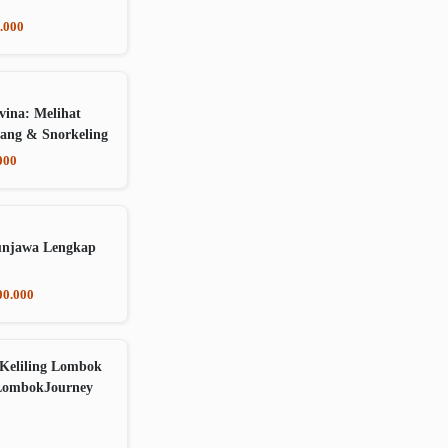
.000
vina: Melihat
ang & Snorkeling
000
unjawa Lengkap
00.000
Keliling Lombok
LombokJourney