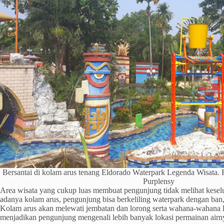
Bersantai di kolam arus tenang Eldorado Waterpark Legenda Wisata.
Purplensy
Area wisata yang cukup luas membuat pengunjung tidak melihat kese
adanya kolam arus, pengunjung bisa berkeliling waterpark dengan ban,
Kolam arus akan melewati jembatan dan lorong serta wahana-wahana l
menjadikan pengunjung mengenali lebih banyak lokasi permainan airn