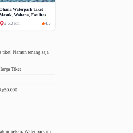
Ohana Waterpark Tiket
Masuk, Wahana, Fasilitas,
Rute Dan Lokasi
± 6.3 km
4.5
 tiket. Namun tenang saja
Harga Tiket
–
Rp50.000
khir pekan. Water park ini