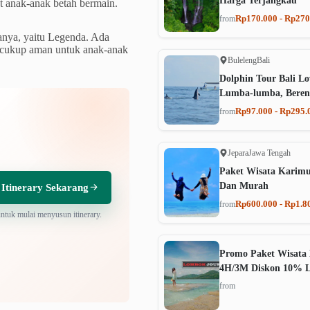
Harga Terjangkau
t anak-anak betah bermain.
Rp170.000 - Rp270
from
anya, yaitu Legenda. Ada
i cukup aman untuk anak-anak
Buleleng
Bali
Dolphin Tour Bali Lo
Lumba-lumba, Beren
Rp97.000 - Rp295.
from
Jepara
Jawa Tengah
Paket Wisata Karim
Dan Murah
 Itinerary Sekarang
Rp600.000 - Rp1.8
from
untuk mulai menyusun itinerary.
Promo Paket Wisata 
4H/3M Diskon 10% 
from