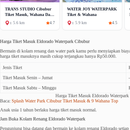
TRANS STUDIO Cibubur
WATER JOY WATERPARK
Tiket Masuk, Wahana Dan
Tiket & Wahana
Fasilitas
± 5.6 km
4.7
± 5.9 km
4.5
Harga Tiket Masuk Eldorado Waterpark Cibubur
Bermain di kolam renang dan water park kamu perlu menyiapkan biaya
harga tiket masuknya masih cukup terjangkau hanya Rp50.000.
Jenis Tiket
Tiket Masuk Senin – Jumat
Tiket Masuk Sabtu – Minggu
Harga Tiket Masuk Eldorado Waterpark
Baca:
Splash Water Park Cibubur Tiket Masuk & 9 Wahana Top
Anak usia 1 tahun berlaku harga tiket masuk normal.
Jam Buka Kolam Renang Eldorado Waterpark
Pengunjung bisa datang dan bermain ke kolam renang Eldorado setiap a