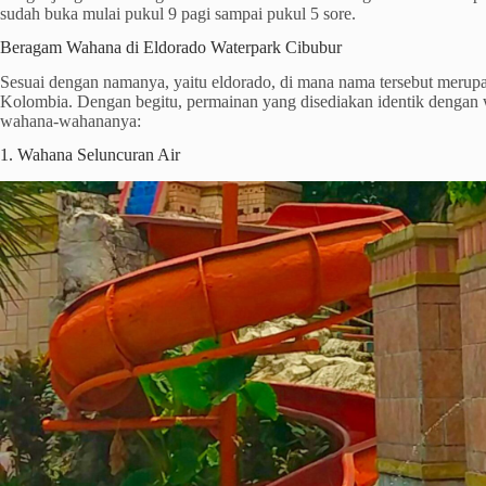
sudah buka mulai pukul 9 pagi sampai pukul 5 sore.
Beragam Wahana di Eldorado Waterpark Cibubur
Sesuai dengan namanya, yaitu eldorado, di mana nama tersebut merup
Kolombia. Dengan begitu, permainan yang disediakan identik dengan 
wahana-wahananya:
1. Wahana Seluncuran Air