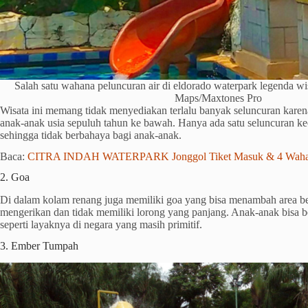
Salah satu wahana peluncuran air di eldorado waterpark legenda wi
Maps/Maxtones Pro
Wisata ini memang tidak menyediakan terlalu banyak seluncuran kar
anak-anak usia sepuluh tahun ke bawah. Hanya ada satu seluncuran ke
sehingga tidak berbahaya bagi anak-anak.
Baca:
CITRA INDAH WATERPARK Jonggol Tiket Masuk & 4 Waha
2. Goa
Di dalam kolam renang juga memiliki goa yang bisa menambah area be
mengerikan dan tidak memiliki lorong yang panjang. Anak-anak bisa b
seperti layaknya di negara yang masih primitif.
3. Ember Tumpah