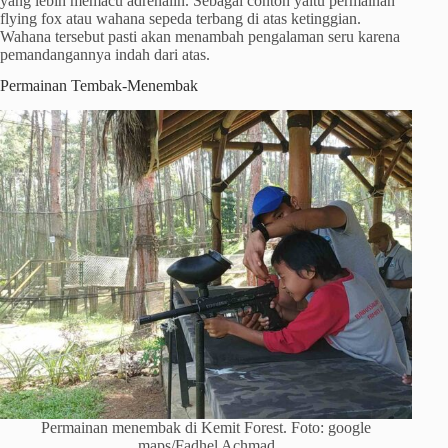
yang lebih memacu adrenalin. Sebagai contoh yaitu permainan
flying fox atau wahana sepeda terbang di atas ketinggian.
Wahana tersebut pasti akan menambah pengalaman seru karena
pemandangannya indah dari atas.
Permainan Tembak-Menembak
Permainan menembak di Kemit Forest. Foto: google
maps/Fadhel Achmad