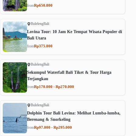
Rp650.000
from
Buleleng
Bali
Lovina Tour: 10 Jam Ke Tempat Wisata Populer di
Bali Utara
Rp375.000
from
Buleleng
Bali
Sekumpul Waterfall Bali Tiket & Tour Harga
Terjangkau
Rp170.000 - Rp270.000
from
Buleleng
Bali
Dolphin Tour Bali Lovina: Melihat Lumba-lumba,
Berenang & Snorkeling
Rp97.000 - Rp295.000
from