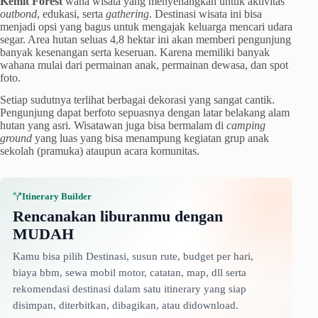
Kemit Forest
wana wisata yang menyenangkan untuk aktivitas
outbond
, edukasi, serta
gathering
. Destinasi wisata ini bisa
menjadi opsi yang bagus untuk mengajak keluarga mencari udara
segar. Area hutan seluas 4,8 hektar ini akan memberi pengunjung
banyak kesenangan serta keseruan. Karena memiliki banyak
wahana mulai dari permainan anak, permainan dewasa, dan spot
foto.
Setiap sudutnya terlihat berbagai dekorasi yang sangat cantik.
Pengunjung dapat berfoto sepuasnya dengan latar belakang alam
hutan yang asri. Wisatawan juga bisa bermalam di
camping
ground
yang luas yang bisa menampung kegiatan grup anak
sekolah (pramuka) ataupun acara komunitas.
Itinerary Builder
Rencanakan liburanmu dengan
MUDAH
Kamu bisa pilih Destinasi, susun rute, budget per hari,
biaya bbm, sewa mobil motor, catatan, map, dll serta
rekomendasi destinasi dalam satu itinerary yang siap
disimpan, diterbitkan, dibagikan, atau didownload.