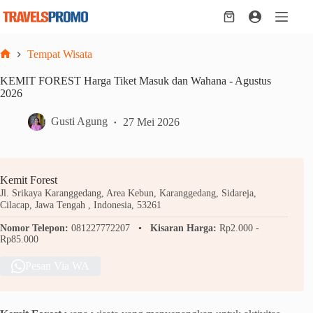
Skip
to
Shopping
content
cart
Tempat Wisata
Home
KEMIT FOREST Harga Tiket Masuk dan Wahana - Agustus
2026
Gusti Agung
27 Mei 2026
Kemit Forest
Jl. Srikaya Karanggedang, Area Kebun, Karanggedang, Sidareja,
Cilacap, Jawa Tengah , Indonesia, 53261
Nomor Telepon:
081227772207
Kisaran Harga:
Rp2.000 -
Rp85.000
Pesan Via WA