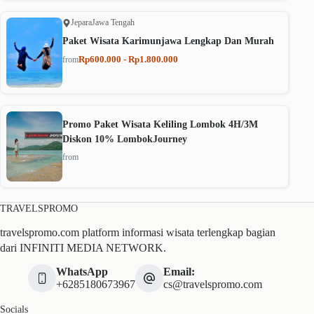
Jepara
Jawa Tengah
Paket Wisata Karimunjawa Lengkap Dan Murah
Rp600.000 - Rp1.800.000
from
Promo Paket Wisata Keliling Lombok 4H/3M
Diskon 10% LombokJourney
from
TRAVELSPROMO
travelspromo.com platform informasi wisata terlengkap bagian
dari INFINITI MEDIA NETWORK.
WhatsApp
Email:
+6285180673967
cs@travelspromo.com
Socials