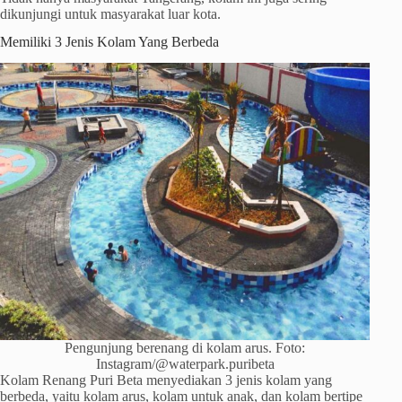
dikunjungi untuk masyarakat luar kota.
Memiliki 3 Jenis Kolam Yang Berbeda
Pengunjung berenang di kolam arus. Foto:
Instagram/@waterpark.puribeta
Kolam Renang Puri Beta menyediakan 3 jenis kolam yang
berbeda, yaitu kolam arus, kolam untuk anak, dan kolam bertipe