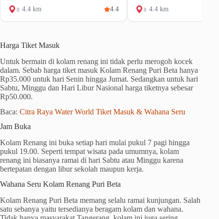
± 4.4 km
4.4
± 4.4 km
Harga Tiket Masuk
Untuk bermain di kolam renang ini tidak perlu merogoh kocek
dalam. Sebab harga tiket masuk Kolam Renang Puri Beta hanya
Rp35.000 untuk hari Senin hingga Jumat. Sedangkan untuk hari
Sabtu, Minggu dan Hari Libur Nasional harga tiketnya sebesar
Rp50.000.
Baca:
Citra Raya Water World Tiket Masuk & Wahana Seru
Jam Buka
Kolam Renang ini buka setiap hari mulai pukul 7 pagi hingga
pukul 19.00. Seperti tempat wisata pada umumnya, kolam
renang ini biasanya ramai di hari Sabtu atau Minggu karena
bertepatan dengan libur sekolah maupun kerja.
Wahana Seru Kolam Renang Puri Beta
Kolam Renang Puri Beta memang selalu ramai kunjungan. Salah
satu sebanya yaitu tersedianya beragam kolam dan wahana.
Tidak hanya masyarakat Tangerang, kolam ini juga sering