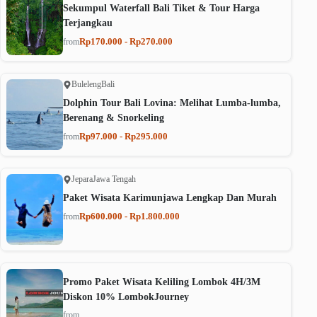
Sekumpul Waterfall Bali Tiket & Tour Harga
Terjangkau
Rp170.000 - Rp270.000
from
Buleleng
Bali
Dolphin Tour Bali Lovina: Melihat Lumba-lumba,
Berenang & Snorkeling
Rp97.000 - Rp295.000
from
Jepara
Jawa Tengah
Paket Wisata Karimunjawa Lengkap Dan Murah
Rp600.000 - Rp1.800.000
from
Promo Paket Wisata Keliling Lombok 4H/3M
Diskon 10% LombokJourney
from