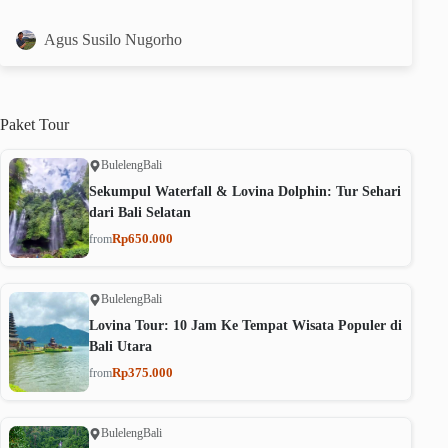
Agus Susilo Nugorho
Paket
Tour
Buleleng
Bali
Sekumpul Waterfall & Lovina Dolphin: Tur Sehari
dari Bali Selatan
Rp650.000
from
Buleleng
Bali
Lovina Tour: 10 Jam Ke Tempat Wisata Populer di
Bali Utara
Rp375.000
from
Buleleng
Bali