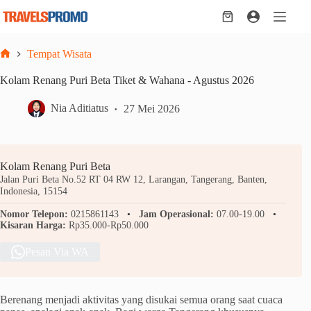
Skip
to
Shopping
content
cart
Tempat Wisata
Home
Kolam Renang Puri Beta Tiket & Wahana - Agustus 2026
Nia Aditiatus
27 Mei 2026
Kolam Renang Puri Beta
Jalan Puri Beta No.52 RT 04 RW 12, Larangan, Tangerang, Banten,
Indonesia, 15154
Nomor Telepon:
0215861143
Jam Operasional:
07.00-19.00
Kisaran Harga:
Rp35.000-Rp50.000
Pesan Via WA
Berenang menjadi aktivitas yang disukai semua orang saat cuaca