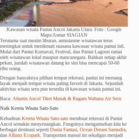
Kawasan wisata Pantai Ancol Jakarta Utara. Foto : Google
Maps/Asmar SIAGIAN
Terutama saat musim liburan, antusiasme wisatawan terus
meningkat untuk menikmati suasana kawasan wisata pantai inil.
Mulai dari Pantai Karnaval, Festival, dan Pantai Lagoon ramai
oleh wisatawan lokal maupun mancanegara. Bahkan setiap akhir
pekan, jumlah wisatawan datang ke sini bisa mencapai 50-60
ribu orang.
Dengan banyaknya pilihan tempat rekreasi, pantai ini memang
layak menjadi tempat wisata paling favorit di Jakarta. Sejumlah
aktivitas wisata seru pun tersedia di kawasan wisata pantai ini.
Baca:
Atlantis Ancol Tiket Masuk & Ragam Wahana Air Seru
Naik Kereta Wisata Sato-Sato
Kehadiran
Kereta Wisata Sato-sato
membuat rekreasi di Pantai
Ancol semakin menyenangkan. Fungsinya mengantarkan kita ke
berbagai destinasi seperti
Dunia Fantasi
,
Ocean Dream Samudra
,
dan
Allianz Ecopark
. Transportasi massal ini sekaligus menjadi