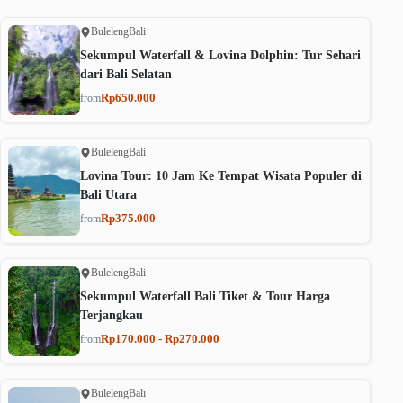
Buleleng
Bali
Sekumpul Waterfall & Lovina Dolphin: Tur Sehari
dari Bali Selatan
Rp650.000
from
Buleleng
Bali
Lovina Tour: 10 Jam Ke Tempat Wisata Populer di
Bali Utara
Rp375.000
from
Buleleng
Bali
Sekumpul Waterfall Bali Tiket & Tour Harga
Terjangkau
Rp170.000 - Rp270.000
from
Buleleng
Bali