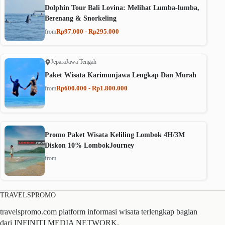
Dolphin Tour Bali Lovina: Melihat Lumba-lumba,
Berenang & Snorkeling
Rp97.000 - Rp295.000
from
Jepara
Jawa Tengah
Paket Wisata Karimunjawa Lengkap Dan Murah
Rp600.000 - Rp1.800.000
from
Promo Paket Wisata Keliling Lombok 4H/3M
Diskon 10% LombokJourney
from
TRAVELSPROMO
travelspromo.com platform informasi wisata terlengkap bagian
dari INFINITI MEDIA NETWORK.