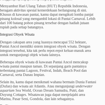
Menyambut Hari Ulang Tahun (HUT) Republik Indonesia,
beragam aktivitas spesial kemerdekaan berlangsung di sini.
Khusus di kawasan pantai, kamu dapat mengikuti lomba panjat
pinang kolosal yang mengambil lokasi di Pantai Carnaval. Lebih
dari 100 batang pohon pinang tersebar dengan hadiah jutaan
rupiah pada setiap batangnya.
Integrasi Obyek Wisata
Dengan cakupan area yang luasnya mencapai 552 hektare,
Pantai Ancol memiliki sistem integrasi obyek wisata. Dengan
integrasi tersebut, kita tak perlu repot-repot keluar-masuk area
untuk mengunjungi objek wisata lainnya.
Beberapa obyek wisata di kawasan Pantai Ancol mencakup
wisata pantai maupun taman. Di sepanjang garis pantainya
terbentang pantai Lagoon, Festival, Indah, Beach Pool dan
Carnaval, serta Danau Impian.
Selain itu, kamu dapat menikmati wahana bermain Dunia Fantasi
(Dufan) dan wisata air Atlantis. Atau mengunjungi
underwater
aquarium
Sea World, Ocean Dream Samudra, Putri, dan
Duyung Cottages. Wisatawan juga dapat menjelajahi area
Marina, Pasar Seni, Gondola, dan lain sebagainya.