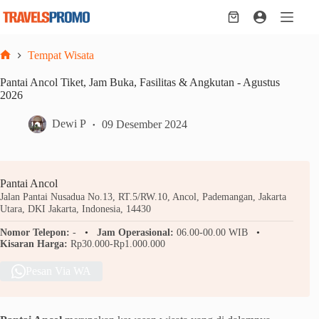
Skip
to
Shopping
content
cart
Tempat Wisata
Home
Pantai Ancol Tiket, Jam Buka, Fasilitas & Angkutan - Agustus
2026
Dewi P
09 Desember 2024
Pantai Ancol
Jalan Pantai Nusadua No.13, RT.5/RW.10, Ancol, Pademangan, Jakarta
Utara, DKI Jakarta, Indonesia, 14430
Nomor Telepon:
-
Jam Operasional:
06.00-00.00 WIB
Kisaran Harga:
Rp30.000-Rp1.000.000
Pesan Via WA