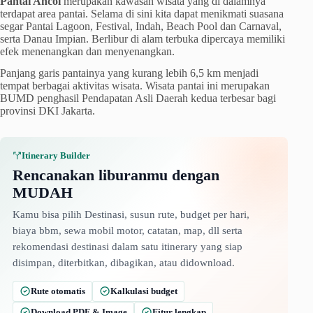
Pantai Ancol
merupakan kawasan wisata yang di dalamnya
terdapat area pantai. Selama di sini kita dapat menikmati suasana
segar Pantai Lagoon, Festival, Indah, Beach Pool dan Carnaval,
serta Danau Impian. Berlibur di alam terbuka dipercaya memiliki
efek menenangkan dan menyenangkan.
Panjang garis pantainya yang kurang lebih 6,5 km menjadi
tempat berbagai aktivitas wisata. Wisata pantai ini merupakan
BUMD penghasil Pendapatan Asli Daerah kedua terbesar bagi
provinsi DKI Jakarta.
Itinerary Builder
Rencanakan liburanmu dengan
MUDAH
Kamu bisa pilih Destinasi, susun rute, budget per hari,
biaya bbm, sewa mobil motor, catatan, map, dll serta
rekomendasi destinasi dalam satu itinerary yang siap
disimpan, diterbitkan, dibagikan, atau didownload.
Rute otomatis
Kalkulasi budget
Download PDF & Image
Fitur lengkap