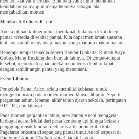
menjadi saat yang terbaik. Baik bagi yang ingin menikmati
keindahannya maupun menjadikannya sebagai latar
mengabadikan momen.
Menikmati Kuliner di Tepi
Aneka pilihan kuliner untuk menikmati hidangan lezat di tepi
pantai tersedia di sekitar pantai. Kita dapat menikmati suasana
tepi laut sambil menyantap makan siang maupun makan malam.
Beberapa tempat tersedia seperti Bandar Djakarta, Rumah Kayu,
Gubug Mang Engking dan banyak lainnya. Di tempat-tempat
tersebut, menikmati sajian aneka menu terasa lebih nikmat
dengan semilir angin pantai yang menemani.
Event Liburan
Pengelola Pantai Ancol selalu memiliki kebiasan untuk
menggelar acara pada momen-momen khusus liburan. Seperti
pergantian tahun, lebaran, akhir tahun ajaran sekolah, peringatan
HUT RI, dan lainnya.
Pada momen pergantian tahun, area Pantai Ancol menggelar
berbagai acara. Mulai dari pesta kembang api hingga belasan
panggung musik hiburan oleh artis-artis populer ibu kota.
Pagelaran orkestra di sepanjang pantai timur Ancol terpusat di
Panggung Apung (
floating stage
) pantai Lagoon.