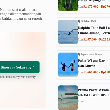
Harga Terjangkau
Rp170.000 - Rp270
from
a. Namun saat malam hari,
 Menghasilkan pemandangan
n bahkan nuansanya seperti
Buleleng
Bali
Dolphin Tour Bali Lo
Lumba-lumba, Beren
Rp97.000 - Rp295.
from
Jepara
Jawa Tengah
Paket Wisata Karim
Dan Murah
 Itinerary Sekarang
Rp600.000 - Rp1.8
from
untuk mulai menyusun itinerary.
Promo Paket Wisata 
4H/3M Diskon 10% 
from