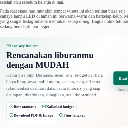
setelah atau sebelum belanja di mal.
Pada saat siang hari mungkin tempat wisata ini akan terlihat biasa saj
cahaya lampu LED di taman ini berwarna-warni dan berkelap-kelip.
yang sangat Instagramable memukau setiap orang. Bagus untuk hibura
sedang berada di luar negeri.
Itinerary Builder
Rencanakan liburanmu
dengan MUDAH
Kamu bisa pilih Destinasi, susun rute, budget per hari,
Buat
biaya bbm, sewa mobil motor, catatan, map, dll serta
rekomendasi destinasi dalam satu itinerary yang siap
Gratis 
disimpan, diterbitkan, dibagikan, atau didownload.
Rute otomatis
Kalkulasi budget
Download PDF & Image
Fitur lengkap