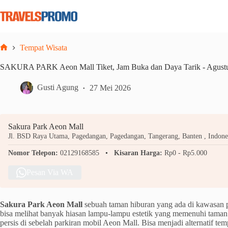
Skip
to
content
Tempat Wisata
Home
SAKURA PARK Aeon Mall Tiket, Jam Buka dan Daya Tarik - Agust
Gusti Agung
27 Mei 2026
Sakura Park Aeon Mall
Jl. BSD Raya Utama, Pagedangan, Pagedangan, Tangerang, Banten , Indone
Nomor Telepon:
02129168585
Kisaran Harga:
Rp0 - Rp5.000
Pesan Via WA
Sakura Park Aeon Mall
sebuah taman hiburan yang ada di kawasan 
bisa melihat banyak hiasan lampu-lampu estetik yang memenuhi taman
persis di sebelah parkiran mobil Aeon Mall. Bisa menjadi alternatif te