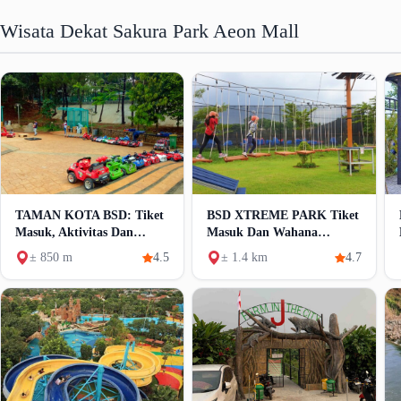
Wisata Dekat Sakura Park Aeon Mall
TAMAN KOTA BSD: Tiket
BSD XTREME PARK Tiket
Masuk, Aktivitas Dan
Masuk Dan Wahana
Fasilitas
Permainan
± 850 m
4.5
± 1.4 km
4.7