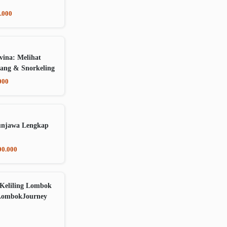
.000
vina: Melihat
ang & Snorkeling
000
unjawa Lengkap
00.000
Keliling Lombok
LombokJourney