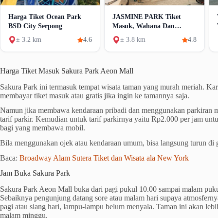
Harga Tiket Ocean Park
JASMINE PARK Tiket
BSD City Serpong
Masuk, Wahana Dan
Fasilitas
± 3.2 km
4.6
± 3.8 km
4.8
Harga Tiket Masuk Sakura Park Aeon Mall
Sakura Park ini termasuk tempat wisata taman yang murah meriah. Kar
membayar tiket masuk atau gratis jika ingin ke tamannya saja.
Namun jika membawa kendaraan pribadi dan menggunakan parkiran m
tarif parkir. Kemudian untuk tarif parkirnya yaitu Rp2.000 per jam u
bagi yang membawa mobil.
Bila menggunakan ojek atau kendaraan umum, bisa langsung turun di
Baca:
Broadway Alam Sutera Tiket dan Wisata ala New York
Jam Buka Sakura Park
Sakura Park Aeon Mall buka dari pagi pukul 10.00 sampai malam pukul
Sebaiknya pengunjung datang sore atau malam hari supaya atmosfernya 
pagi atau siang hari, lampu-lampu belum menyala. Taman ini akan lebi
malam minggu.