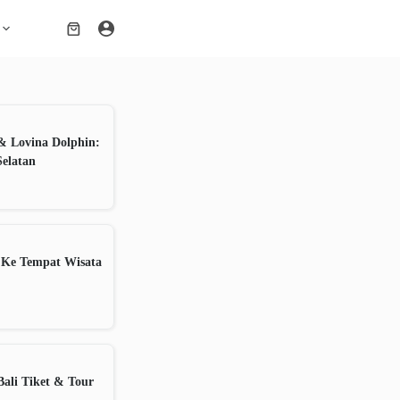
Shopping
cart
& Lovina Dolphin:
Selatan
 Ke Tempat Wisata
ali Tiket & Tour