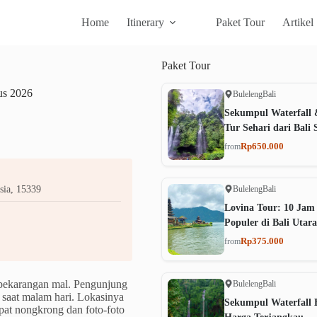
Home
Itinerary
Paket Tour
Artikel
Paket
Tour
us 2026
Buleleng
Bali
Sekumpul Waterfall 
Tur Sehari dari Bali 
Rp650.000
from
Buleleng
Bali
sia, 15339
Lovina Tour: 10 Jam
Populer di Bali Utara
Rp375.000
from
pekarangan mal. Pengunjung
Buleleng
Bali
 saat malam hari. Lokasinya
Sekumpul Waterfall B
mpat nongkrong dan foto-foto