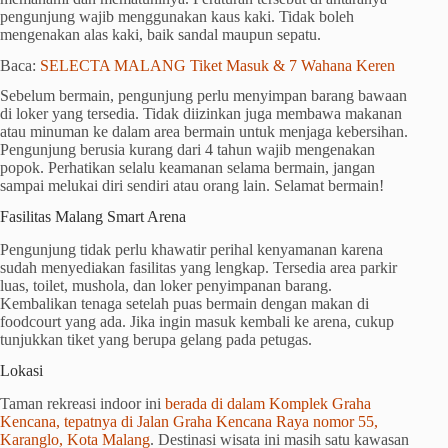
pengunjung wajib menggunakan kaus kaki. Tidak boleh
mengenakan alas kaki, baik sandal maupun sepatu.
Baca:
SELECTA MALANG Tiket Masuk & 7 Wahana Keren
Sebelum bermain, pengunjung perlu menyimpan barang bawaan
di loker yang tersedia. Tidak diizinkan juga membawa makanan
atau minuman ke dalam area bermain untuk menjaga kebersihan.
Pengunjung berusia kurang dari 4 tahun wajib mengenakan
popok. Perhatikan selalu keamanan selama bermain, jangan
sampai melukai diri sendiri atau orang lain. Selamat bermain!
Fasilitas Malang Smart Arena
Pengunjung tidak perlu khawatir perihal kenyamanan karena
sudah menyediakan fasilitas yang lengkap. Tersedia area parkir
luas, toilet, mushola, dan loker penyimpanan barang.
Kembalikan tenaga setelah puas bermain dengan makan di
foodcourt yang ada. Jika ingin masuk kembali ke arena, cukup
tunjukkan tiket yang berupa gelang pada petugas.
Lokasi
Taman rekreasi indoor ini
berada di dalam Komplek Graha
Kencana, tepatnya di Jalan Graha Kencana Raya nomor 55,
Karanglo, Kota Malang
. Destinasi wisata ini masih satu kawasan