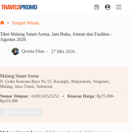
Skip
to
Shopping
content
cart
Tempat Wisata
Home
Tiket Malang Smart Arena, Jam Buka, Aturan dan Fasilitas -
Agustus 2026
Qonita Dian
27 Mei 2026
Malang Smart Arena
Jl. Graha Kencana Raya No.55, Karanglo, Banjararum, Singosari,
Malang, Jawa Timur, Indonesia
Nomor Telepon:
+6281142525252
Kisaran Harga:
Rp75.000-
Rp110.000
Pesan Via WA