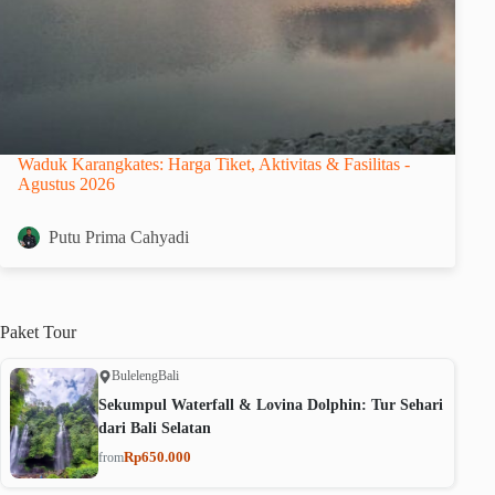
Waduk Karangkates: Harga Tiket, Aktivitas & Fasilitas -
Agustus 2026
Putu Prima Cahyadi
Paket
Tour
Buleleng
Bali
Sekumpul Waterfall & Lovina Dolphin: Tur Sehari
dari Bali Selatan
Rp650.000
from