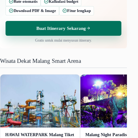
Rute otomatis
Kalkulasi budget
Download PDF & Image
Fitur lengkap
Buat Itinerary Sekarang
Gratis untuk mulai menyusun itinerary.
Wisata Dekat Malang Smart Arena
HAWAI WATERPARK Malang Tiket
Malang Night Paradise Tik