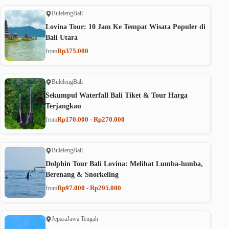
Buleleng
Bali
Lovina Tour: 10 Jam Ke Tempat Wisata Populer di
Bali Utara
Rp375.000
from
Buleleng
Bali
Sekumpul Waterfall Bali Tiket & Tour Harga
Terjangkau
Rp170.000 - Rp270.000
from
Buleleng
Bali
Dolphin Tour Bali Lovina: Melihat Lumba-lumba,
Berenang & Snorkeling
Rp97.000 - Rp295.000
from
Jepara
Jawa Tengah