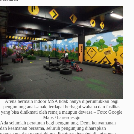
Arena bermain indoor MSA tidak hanya diperuntukkan bagi
pengunjung anak-anak, terdapat berbagai wahana dan fasilitas
yang bisa dinikmati oleh remaja maupun dewasa – Foto: Google
Maps / hariesdesign
Ada sejumlah peraturan bagi pengunjung. Demi kenyamanan
dan keamanan bersama, seluruh pengunjung diharapkan
memahami dan mematuhinya. Peraturan tersebut di antaranya