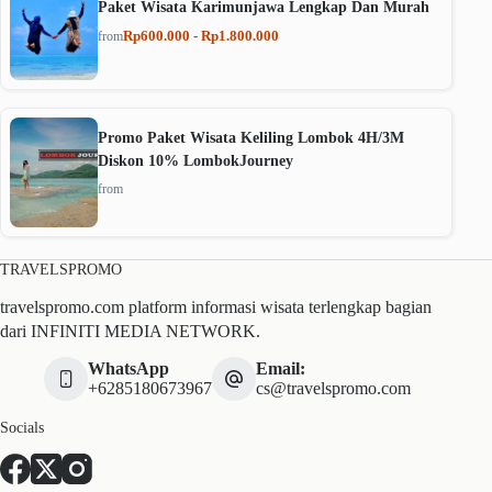
Paket Wisata Karimunjawa Lengkap Dan Murah
Rp600.000 - Rp1.800.000
from
Promo Paket Wisata Keliling Lombok 4H/3M
Diskon 10% LombokJourney
from
TRAVELSPROMO
travelspromo.com platform informasi wisata terlengkap bagian
dari INFINITI MEDIA NETWORK.
WhatsApp
Email:
+6285180673967
cs@travelspromo.com
Socials