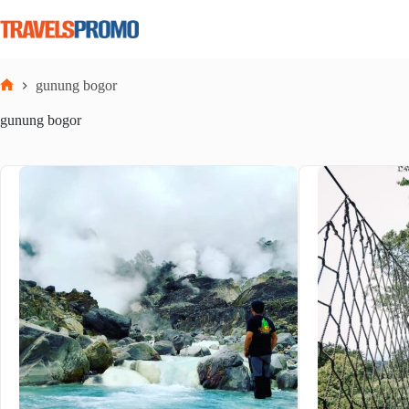
Skip
to
content
gunung bogor
Home
gunung bogor