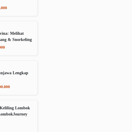
.000
vina: Melihat
ang & Snorkeling
000
unjawa Lengkap
00.000
Keliling Lombok
LombokJourney