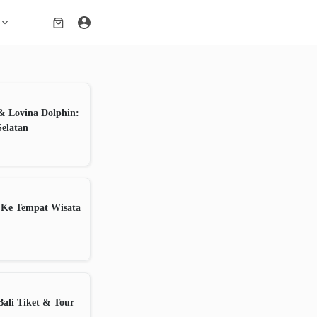
Shopping
cart
& Lovina Dolphin:
Selatan
 Ke Tempat Wisata
ali Tiket & Tour