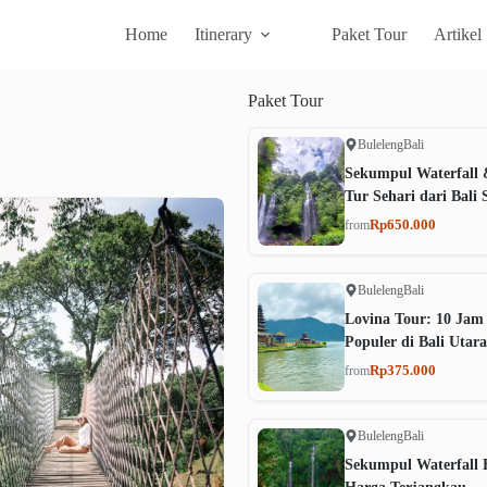
Home
Itinerary
Paket Tour
Artikel
Paket
Tour
Buleleng
Bali
Sekumpul Waterfall 
Tur Sehari dari Bali 
Rp650.000
from
Buleleng
Bali
Lovina Tour: 10 Jam
Populer di Bali Utara
Rp375.000
from
Buleleng
Bali
Sekumpul Waterfall B