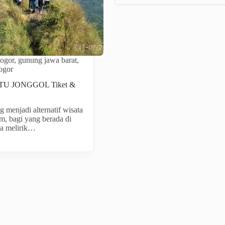
ogor
,
gunung jawa barat
,
ogor
U JONGGOL Tiket &
menjadi alternatif wisata
am, bagi yang berada di
sa melirik…