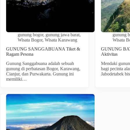
gunung bogor
,
gunung jawa barat
,
gunung b
Wisata Bogor
,
Wisata Karawang
Wisata B
GUNUNG SANGGABUANA Tiket &
GUNUNG BAT
Ragam Pesona
Aktivitas
Gunung Sanggabuana adalah sebuah
Mendaki gunung 
gunung di perbatasan Bogor, Karawang,
bagi pecinta al
Cianjur, dan Purwakarta. Gunung ini
Jabodetabek bi
memiliki…