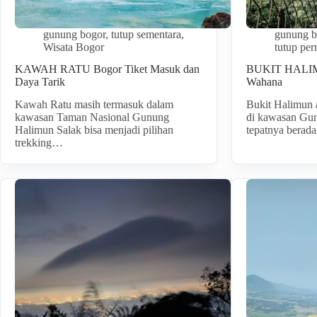
gunung bogor
,
tutup sementara
,
gunung b
Wisata Bogor
tutup pe
KAWAH RATU Bogor Tiket Masuk dan
BUKIT HALIMU
Daya Tarik
Wahana
Kawah Ratu masih termasuk dalam
Bukit Halimun 
kawasan Taman Nasional Gunung
di kawasan Gu
Halimun Salak bisa menjadi pilihan
tepatnya berad
trekking…