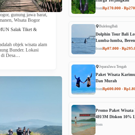
Harga Terjangkau
Rp170.000 - Rp270
from
ogor
,
gunung jawa barat
,
rmanen
,
Wisata Bogor
Buleleng
Bali
N Salak Tiket &
Dolphin Tour Bali Lo
Lumba-lumba, Beren
adalah objek wisata alam
Rp97.000 - Rp295.
from
nung Bunder. Lokasi
a di Desa…
Jepara
Jawa Tengah
Paket Wisata Karim
Dan Murah
Rp600.000 - Rp1.8
from
Promo Paket Wisata 
4H/3M Diskon 10% 
from